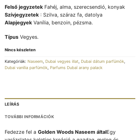
Felső jegyzetek
Fahéj, alma, szerecsendió, konyak
Szívjegyzetek
: Szilva, száraz fa, datolya
Alapjegyek
Vanília, benzoin, pézsma.
Típus
Vegyes.
Nincs készleten
Kategóriák:
Naseem
,
Dubai vegyes illat
,
Dubai dátum parfümök
,
Dubai vanília parfümök
,
Parfums Dubaï arany palack
LEÍRÁS
TOVÁBBI INFORMÁCIÓK
Fedezze fel a
Golden Woods Naseem által
Egy
varázslatos keleties kreáció a gazdag, meleg és