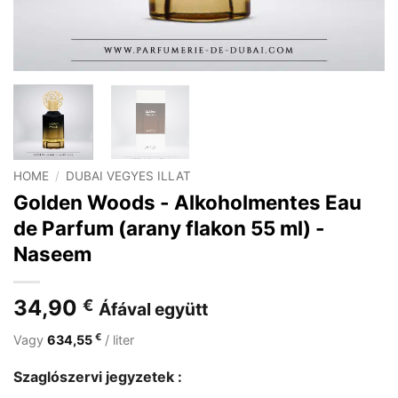
HOME
/
DUBAI VEGYES ILLAT
Golden Woods - Alkoholmentes Eau
de Parfum (arany flakon 55 ml) -
Naseem
34,90
€
Áfával együtt
€
Vagy
634,55
/ liter
Szaglószervi jegyzetek :