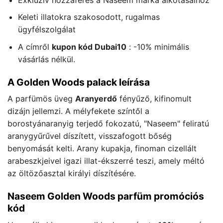
Keleti illatokra szakosodott, rugalmas
ügyfélszolgálat
A címről
kupon kód Dubai10
: -10% minimális
vásárlás nélkül.
A Golden Woods palack leírása
A parfümös üveg
Aranyerdő
fényűző, kifinomult
dizájn jellemzi. A mélyfekete színtől a
borostyánaranyig terjedő fokozatú, "Naseem" feliratú
aranygyűrűvel díszített, visszafogott bőség
benyomását kelti. Arany kupakja, finoman cizellált
arabeszkjeivel igazi illat-ékszerré teszi, amely méltó
az öltözőasztal királyi díszítésére.
Naseem Golden Woods parfüm promóciós
kód