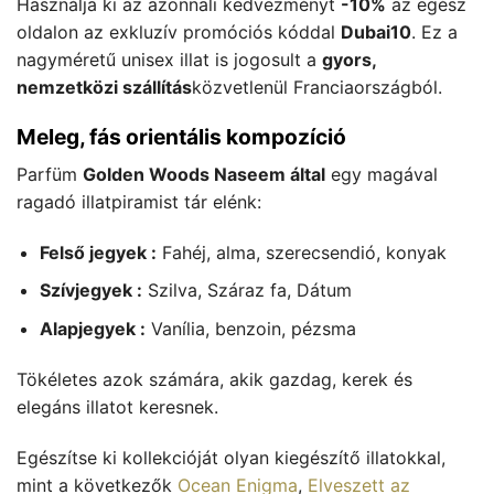
Használja ki az azonnali kedvezményt
-10%
az egész
oldalon az exkluzív promóciós kóddal
Dubai10
. Ez a
nagyméretű unisex illat is jogosult a
gyors,
nemzetközi szállítás
közvetlenül Franciaországból.
Meleg, fás orientális kompozíció
Parfüm
Golden Woods Naseem által
egy magával
ragadó illatpiramist tár elénk:
Felső jegyek :
Fahéj, alma, szerecsendió, konyak
Szívjegyek :
Szilva, Száraz fa, Dátum
Alapjegyek :
Vanília, benzoin, pézsma
Tökéletes azok számára, akik gazdag, kerek és
elegáns illatot keresnek.
Egészítse ki kollekcióját olyan kiegészítő illatokkal,
mint a következők
Ocean Enigma
,
Elveszett az