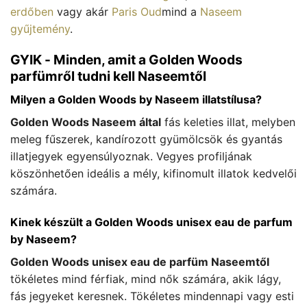
erdőben
vagy akár
Paris Oud
mind a
Naseem
gyűjtemény
.
GYIK - Minden, amit a Golden Woods
parfümről tudni kell Naseemtől
Milyen a Golden Woods by Naseem illatstílusa?
Golden Woods Naseem által
fás keleties illat, melyben
meleg fűszerek, kandírozott gyümölcsök és gyantás
illatjegyek egyensúlyoznak. Vegyes profiljának
köszönhetően ideális a mély, kifinomult illatok kedvelői
számára.
Kinek készült a Golden Woods unisex eau de parfum
by Naseem?
Golden Woods unisex eau de parfüm Naseemtől
tökéletes mind férfiak, mind nők számára, akik lágy,
fás jegyeket keresnek. Tökéletes mindennapi vagy esti