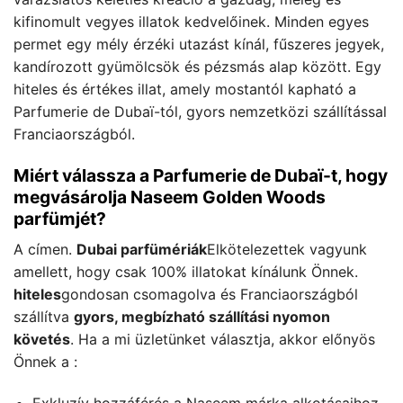
kifinomult vegyes illatok kedvelőinek. Minden egyes
permet egy mély érzéki utazást kínál, fűszeres jegyek,
kandírozott gyümölcsök és pézsmás alap között. Egy
hiteles és értékes illat, amely mostantól kapható a
Parfumerie de Dubaï-tól, gyors nemzetközi szállítással
Franciaországból.
Miért válassza a Parfumerie de Dubaï-t, hogy
megvásárolja Naseem Golden Woods
parfümjét?
A címen.
Dubai parfümériák
Elkötelezettek vagyunk
amellett, hogy csak 100% illatokat kínálunk Önnek.
hiteles
gondosan csomagolva és Franciaországból
szállítva
gyors, megbízható szállítási nyomon
követés
. Ha a mi üzletünket választja, akkor előnyös
Önnek a :
Exkluzív hozzáférés a Naseem márka alkotásaihoz