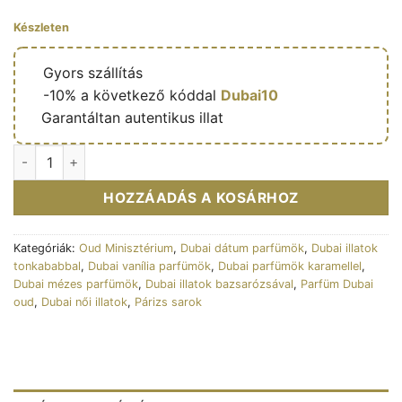
Készleten
🔥
Gyors szállítás
🎁
-10% a következő kóddal
Dubai10
✅
Garantáltan autentikus illat
Eau de parfum Nile Whispers 100ml - Ministry of Oud mennyi
HOZZÁADÁS A KOSÁRHOZ
Kategóriák:
Oud Minisztérium
,
Dubai dátum parfümök
,
Dubai illatok
tonkababbal
,
Dubai vanília parfümök
,
Dubai parfümök karamellel
,
Dubai mézes parfümök
,
Dubai illatok bazsarózsával
,
Parfüm Dubai
oud
,
Dubai női illatok
,
Párizs sarok