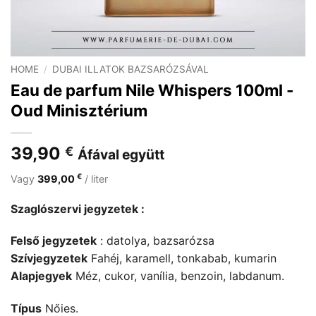
HOME
/
DUBAI ILLATOK BAZSARÓZSÁVAL
Eau de parfum Nile Whispers 100ml -
Oud Minisztérium
39,90
€
Áfával együtt
€
Vagy
399,00
/ liter
Szaglószervi jegyzetek :
Felső jegyzetek
: datolya, bazsarózsa
Szívjegyzetek
Fahéj, karamell, tonkabab, kumarin
Alapjegyek
Méz, cukor, vanília, benzoin, labdanum.
Típus
Nőies.