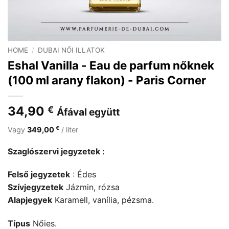
HOME
/
DUBAI NŐI ILLATOK
Eshal Vanilla - Eau de parfum nőknek
(100 ml arany flakon) - Paris Corner
34,90
€
Áfával együtt
€
Vagy
349,00
/ liter
Szaglószervi jegyzetek :
Felső jegyzetek
: Édes
Szívjegyzetek
Jázmin, rózsa
Alapjegyek
Karamell, vanília, pézsma.
Típus
Nőies.