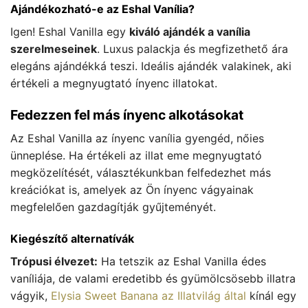
Ajándékozható-e az Eshal Vanília?
Igen! Eshal Vanilla egy
kiváló ajándék a vanília
szerelmeseinek
. Luxus palackja és megfizethető ára
elegáns ajándékká teszi. Ideális ajándék valakinek, aki
értékeli a megnyugtató ínyenc illatokat.
Fedezzen fel más ínyenc alkotásokat
Az Eshal Vanilla az ínyenc vanília gyengéd, nőies
ünneplése. Ha értékeli az illat eme megnyugtató
megközelítését, választékunkban felfedezhet más
kreációkat is, amelyek az Ön ínyenc vágyainak
megfelelően gazdagítják gyűjteményét.
Kiegészítő alternatívák
Trópusi élvezet:
Ha tetszik az Eshal Vanilla édes
vaníliája, de valami eredetibb és gyümölcsösebb illatra
vágyik,
Elysia Sweet Banana az Illatvilág által
kínál egy