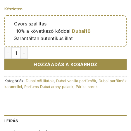
Készleten
🔥
Gyors szállítás
🎁
-10% a következő kóddal
Dubai10
✅
Garantáltan autentikus illat
Eshal Vanilla - Eau de parfum féminine (flacon doré 100 ml) -
HOZZÁADÁS A KOSÁRHOZ
Kategóriák:
Dubai női illatok
,
Dubai vanília parfümök
,
Dubai parfümök
karamellel
,
Parfums Dubaï arany palack
,
Párizs sarok
LEÍRÁS