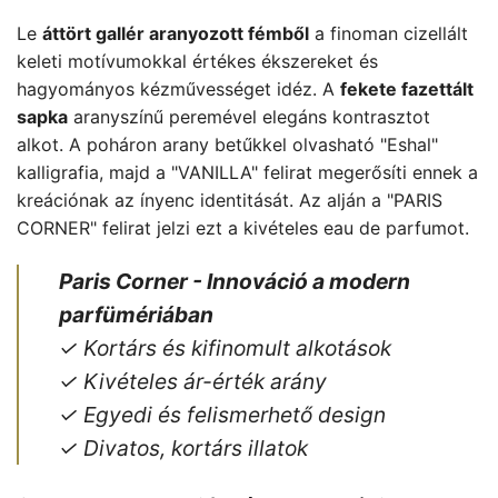
Le
áttört gallér aranyozott fémből
a finoman cizellált
keleti motívumokkal értékes ékszereket és
hagyományos kézművességet idéz. A
fekete fazettált
sapka
aranyszínű peremével elegáns kontrasztot
alkot. A poháron arany betűkkel olvasható "Eshal"
kalligrafia, majd a "VANILLA" felirat megerősíti ennek a
kreációnak az ínyenc identitását. Az alján a "PARIS
CORNER" felirat jelzi ezt a kivételes eau de parfumot.
Paris Corner - Innováció a modern
parfümériában
✓ Kortárs és kifinomult alkotások
✓ Kivételes ár-érték arány
✓ Egyedi és felismerhető design
✓ Divatos, kortárs illatok