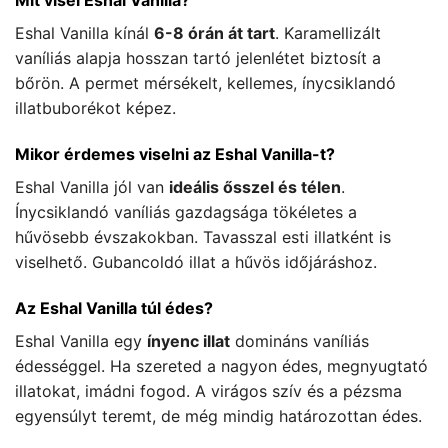
Mit visel Eshal Vanilla?
Eshal Vanilla kínál
6-8 órán át tart
. Karamellizált
vaníliás alapja hosszan tartó jelenlétet biztosít a
bőrön. A permet mérsékelt, kellemes, ínycsiklandó
illatbuborékot képez.
Mikor érdemes viselni az Eshal Vanilla-t?
Eshal Vanilla jól van
ideális ősszel és télen
.
Ínycsiklandó vaníliás gazdagsága tökéletes a
hűvösebb évszakokban. Tavasszal esti illatként is
viselhető. Gubancoldó illat a hűvös időjáráshoz.
Az Eshal Vanilla túl édes?
Eshal Vanilla egy
ínyenc illat
domináns vaníliás
édességgel. Ha szereted a nagyon édes, megnyugtató
illatokat, imádni fogod. A virágos szív és a pézsma
egyensúlyt teremt, de még mindig határozottan édes.