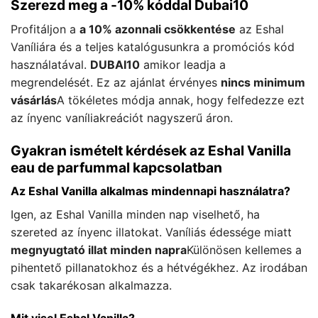
Szerezd meg a -10% kóddal Dubai10
Profitáljon a
a 10% azonnali csökkentése
az Eshal
Vaníliára és a teljes katalógusunkra a promóciós kód
használatával.
DUBAI10
amikor leadja a
megrendelését. Ez az ajánlat érvényes
nincs minimum
vásárlás
A tökéletes módja annak, hogy felfedezze ezt
az ínyenc vaníliakreációt nagyszerű áron.
Gyakran ismételt kérdések az Eshal Vanilla
eau de parfummal kapcsolatban
Az Eshal Vanilla alkalmas mindennapi használatra?
Igen, az Eshal Vanilla minden nap viselhető, ha
szereted az ínyenc illatokat. Vaníliás édessége miatt
megnyugtató illat minden napra
Különösen kellemes a
pihentető pillanatokhoz és a hétvégékhez. Az irodában
csak takarékosan alkalmazza.