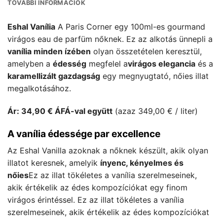
TOVÁBBI INFORMÁCIÓK
Eshal Vanília
A Paris Corner egy 100ml-es gourmand
virágos eau de parfüm nőknek. Ez az alkotás ünnepli a
vanília minden ízében
olyan összetételen keresztül,
amelyben a
édesség
megfelel a
virágos elegancia
és a
karamellizált gazdagság
egy megnyugtató, nőies illat
megalkotásához.
Ár: 34,90 € ÁFÁ-val együtt
(azaz 349,00 € / liter)
A vanília édessége par excellence
Az Eshal Vanilla azoknak a nőknek készült, akik olyan
illatot keresnek, amelyik
ínyenc, kényelmes és
nőies
Ez az illat tökéletes a vanília szerelmeseinek,
akik értékelik az édes kompozíciókat egy finom
virágos érintéssel. Ez az illat tökéletes a vanília
szerelmeseinek, akik értékelik az édes kompozíciókat