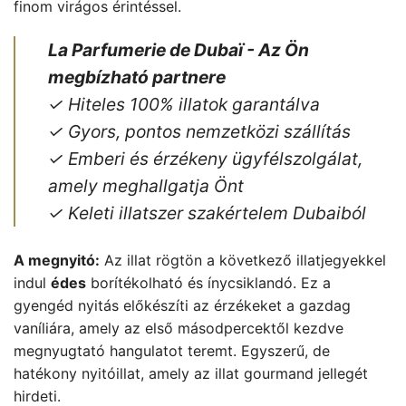
finom virágos érintéssel.
La Parfumerie de Dubaï - Az Ön
megbízható partnere
✓ Hiteles 100% illatok garantálva
✓ Gyors, pontos nemzetközi szállítás
✓ Emberi és érzékeny ügyfélszolgálat,
amely meghallgatja Önt
✓ Keleti illatszer szakértelem Dubaiból
A megnyitó:
Az illat rögtön a következő illatjegyekkel
indul
édes
borítékolható és ínycsiklandó. Ez a
gyengéd nyitás előkészíti az érzékeket a gazdag
vaníliára, amely az első másodpercektől kezdve
megnyugtató hangulatot teremt. Egyszerű, de
hatékony nyitóillat, amely az illat gourmand jellegét
hirdeti.