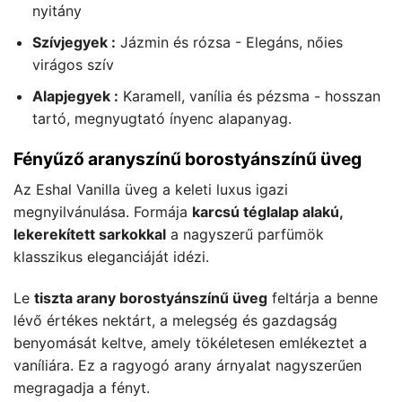
nyitány
Szívjegyek :
Jázmin és rózsa - Elegáns, nőies
virágos szív
Alapjegyek :
Karamell, vanília és pézsma - hosszan
tartó, megnyugtató ínyenc alapanyag.
Fényűző aranyszínű borostyánszínű üveg
Az Eshal Vanilla üveg a keleti luxus igazi
megnyilvánulása. Formája
karcsú téglalap alakú,
lekerekített sarkokkal
a nagyszerű parfümök
klasszikus eleganciáját idézi.
Le
tiszta arany borostyánszínű üveg
feltárja a benne
lévő értékes nektárt, a melegség és gazdagság
benyomását keltve, amely tökéletesen emlékeztet a
vaníliára. Ez a ragyogó arany árnyalat nagyszerűen
megragadja a fényt.