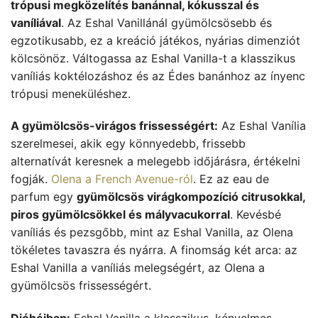
trópusi megközelítés banánnal, kókusszal és
vaníliával
. Az Eshal Vanillánál gyümölcsösebb és
egzotikusabb, ez a kreáció játékos, nyárias dimenziót
kölcsönöz. Váltogassa az Eshal Vanilla-t a klasszikus
vaníliás koktélozáshoz és az Édes banánhoz az ínyenc
trópusi meneküléshez.
A gyümölcsös-virágos frissességért:
Az Eshal Vanília
szerelmesei, akik egy könnyedebb, frissebb
alternatívát keresnek a melegebb időjárásra, értékelni
fogják.
Olena a French Avenue-ról
. Ez az eau de
parfum egy
gyümölcsös virágkompozíció citrusokkal,
piros gyümölcsökkel és mályvacukorral
. Kevésbé
vaníliás és pezsgőbb, mint az Eshal Vanilla, az Olena
tökéletes tavaszra és nyárra. A finomság két arca: az
Eshal Vanilla a vaníliás melegségért, az Olena a
gyümölcsös frissességért.