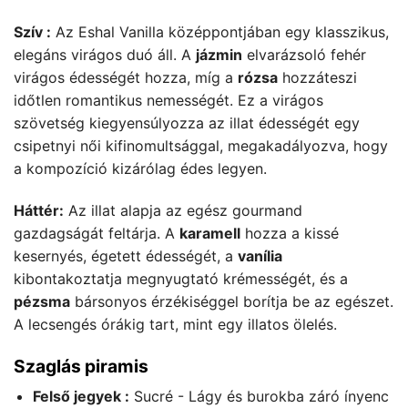
Szív :
Az Eshal Vanilla középpontjában egy klasszikus,
elegáns virágos duó áll. A
jázmin
elvarázsoló fehér
virágos édességét hozza, míg a
rózsa
hozzáteszi
időtlen romantikus nemességét. Ez a virágos
szövetség kiegyensúlyozza az illat édességét egy
csipetnyi női kifinomultsággal, megakadályozva, hogy
a kompozíció kizárólag édes legyen.
Háttér:
Az illat alapja az egész gourmand
gazdagságát feltárja. A
karamell
hozza a kissé
kesernyés, égetett édességét, a
vanília
kibontakoztatja megnyugtató krémességét, és a
pézsma
bársonyos érzékiséggel borítja be az egészet.
A lecsengés órákig tart, mint egy illatos ölelés.
Szaglás piramis
Felső jegyek :
Sucré - Lágy és burokba záró ínyenc