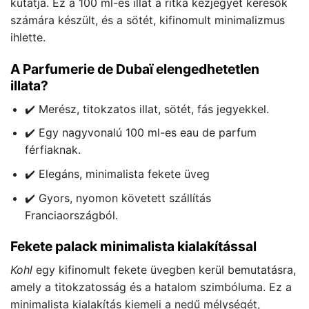
kutatja. Ez a 100 ml-es illat a ritka kézjegyet keresők
számára készült, és a sötét, kifinomult minimalizmus
ihlette.
A Parfumerie de Dubaï elengedhetetlen
illata?
✔️ Merész, titokzatos illat, sötét, fás jegyekkel.
✔️ Egy nagyvonalú 100 ml-es eau de parfum
férfiaknak.
✔️ Elegáns, minimalista fekete üveg
✔️ Gyors, nyomon követett szállítás
Franciaországból.
Fekete palack minimalista kialakítással
Kohl
egy kifinomult fekete üvegben kerül bemutatásra,
amely a titokzatosság és a hatalom szimbóluma. Ez a
minimalista kialakítás kiemeli a nedű mélységét,