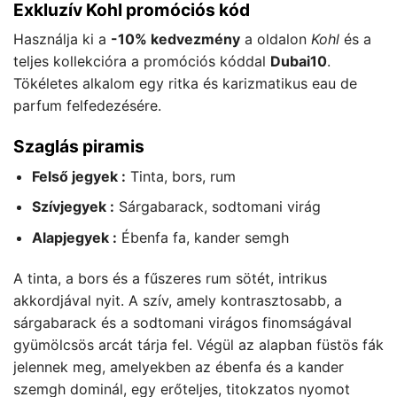
Exkluzív Kohl promóciós kód
Használja ki a
-10% kedvezmény
a oldalon
Kohl
és a
teljes kollekcióra a promóciós kóddal
Dubai10
.
Tökéletes alkalom egy ritka és karizmatikus eau de
parfum felfedezésére.
Szaglás piramis
Felső jegyek :
Tinta, bors, rum
Szívjegyek :
Sárgabarack, sodtomani virág
Alapjegyek :
Ébenfa fa, kander semgh
A tinta, a bors és a fűszeres rum sötét, intrikus
akkordjával nyit. A szív, amely kontrasztosabb, a
sárgabarack és a sodtomani virágos finomságával
gyümölcsös arcát tárja fel. Végül az alapban füstös fák
jelennek meg, amelyekben az ébenfa és a kander
szemgh dominál, egy erőteljes, titokzatos nyomot