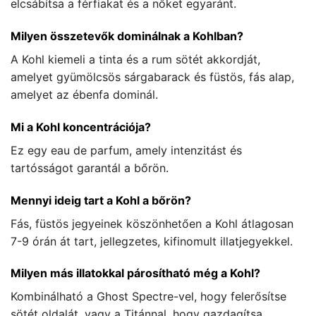
elcsábítsa a férfiakat és a nőket egyaránt.
Milyen összetevők dominálnak a Kohlban?
A Kohl kiemeli a tinta és a rum sötét akkordját,
amelyet gyümölcsös sárgabarack és füstös, fás alap,
amelyet az ébenfa dominál.
Mi a Kohl koncentrációja?
Ez egy eau de parfum, amely intenzitást és
tartósságot garantál a bőrön.
Mennyi ideig tart a Kohl a bőrön?
Fás, füstös jegyeinek köszönhetően a Kohl átlagosan
7-9 órán át tart, jellegzetes, kifinomult illatjegyekkel.
Milyen más illatokkal párosítható még a Kohl?
Kombinálható a Ghost Spectre-vel, hogy felerősítse
sötét oldalát, vagy a Titánnal, hogy gazdagítsa