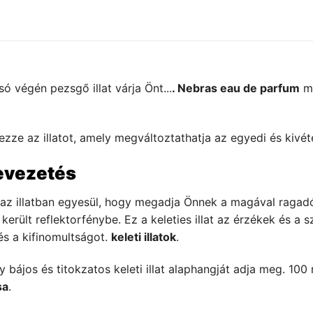
osó végén pezsgő illat várja Önt...
. Nebras eau de parfum
me
ze az illatot, amely megváltoztathatja az egyedi és kivétel
evezetés
az illatban egyesül, hogy megadja Önnek a magával ragadó 
erült reflektorfénybe. Ez a keleties illat az érzékek és a
és a kifinomultságot.
keleti illatok
.
 bájos és titokzatos keleti illat alaphangját adja meg. 100 
sa
.