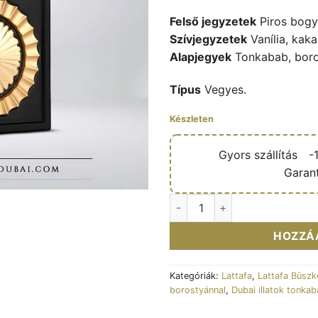
Felső jegyzetek
Piros bogy
Szívjegyzetek
Vanília, kaka
Alapjegyek
Tonkabab, boro
Típus
Vegyes.
Készleten
🔥
Gyors szállítás
🎁
-
✅
Garant
Eau de parfum Nebras 100ml -
HOZZÁ
Kategóriák:
Lattafa
,
Lattafa Büsz
borostyánnal
,
Dubai illatok tonka