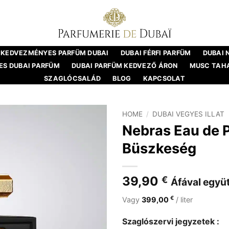
KEDVEZMÉNYES PARFÜM DUBAI
DUBAI FÉRFI PARFÜM
DUBAI 
S DUBAI PARFÜM
DUBAI PARFÜM KEDVEZŐ ÁRON
MUSC TAH
SZAGLÓCSALÁD
BLOG
KAPCSOLAT
HOME
/
DUBAI VEGYES ILLAT
Nebras Eau de 
Büszkeség
39,90
€
Áfával együt
€
Vagy
399,00
/ liter
Szaglószervi jegyzetek :