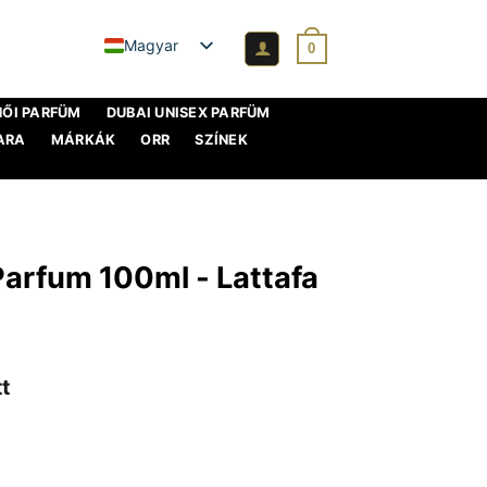
Magyar
0
NŐI PARFÜM
DUBAI UNISEX PARFÜM
ARA
MÁRKÁK
ORR
SZÍNEK
Parfum 100ml - Lattafa
t