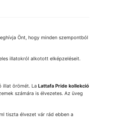
ghívja Önt, hogy minden szempontból
es illatokról alkotott elképzeléseit.
illat örömét. La
Lattafa Pride kollekció
 szemek számára is élvezetes. Az üveg
ml tiszta élvezet vár rád ebben a