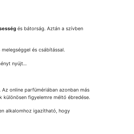
ssesség
és bátorság. Aztán a szívben
s
melegséggel és csábítással.
ényt nyújt...
hat. Az online parfümériában azonban más
k különösen figyelemre méltó ébredése.
yen alkalomhoz igazítható, hogy