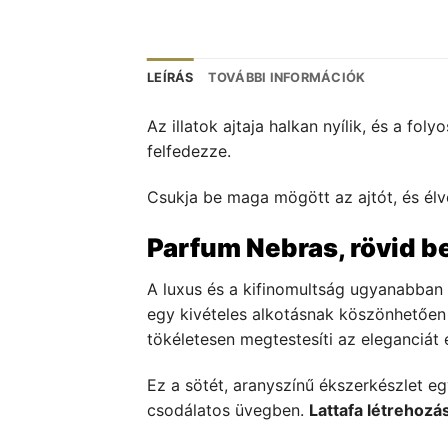
LEÍRÁS
TOVÁBBI INFORMÁCIÓK
Az illatok ajtaja halkan nyílik, és a foly
felfedezze.
Csukja be maga mögött az ajtót, és élvez
Parfum Nebras, rövid b
A luxus és a kifinomultság ugyanabban 
egy kivételes alkotásnak köszönhetően k
tökéletesen megtestesíti az eleganciát 
Ez a sötét, aranyszínű ékszerkészlet egy
csodálatos üvegben.
Lattafa létrehozá