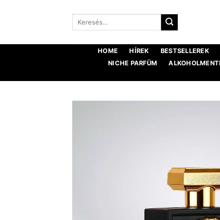
Ugrás
a
Keresés:
tartalomra
HOME
HÍREK
BESTSELLEREK
NICHE PARFÜM
ALKOHOLMENTE