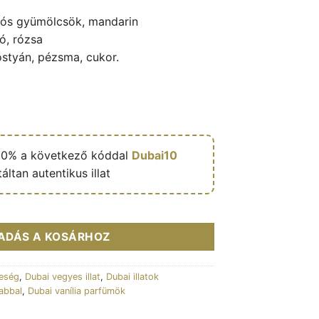
ós gyümölcsök, mandarin
ó, rózsa
styán, pézsma, cukor.
10% a következő kóddal
Dubai10
áltan autentikus illat
 Lattafa Pride mennyiség
ADÁS A KOSÁRHOZ
keség
,
Dubai vegyes illat
,
Dubai illatok
babbal
,
Dubai vanília parfümök