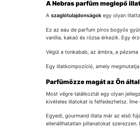
A Nebras parfüm meglepő illat
A
szaglótulajdonságok
egy olyan illatta
Ez az eau de parfum piros bogyós gyümö
vanília, kakaó és rózsa érkezik. Egy érz
Végül a tonkabab, az ámbra, a pézsma és
Egy illatkompozíció, amely megmutatja il
Parfümözze magát az Ön által v
Most végre találkoztál egy olyan jelleg
kivételes illatokat is felfedezhetsz. Ím
Egyedi, gourmand illata már az első fúj
ellenállhatatlan pillanatokat szerezzen. 