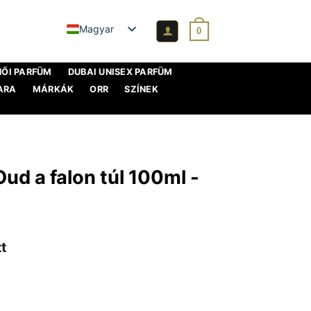
Magyar
0
NŐI PARFÜM
DUBAI UNISEX PARFÜM
ARA
MÁRKÁK
ORR
SZÍNEK
ud a falon túl 100ml -
t