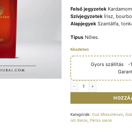
Felső jegyzetek
Kardamom, 
Szívjegyzetek
Írisz, bourbo
Alapjegyek
Szantálfa, tonk
Típus
Nőies.
Készleten
🔥
Gyors szállítás
🎁
-
✅
Garant
Eau de parfum Oud beyond the
HOZZÁ
Kategóriák:
Oud Minisztérium
,
Dub
női illatok
,
Párizs sarok