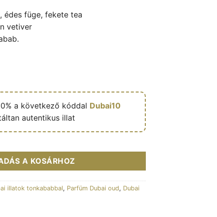
édes füge, fekete tea
n vetiver
abab.
10% a következő kóddal
Dubai10
áltan autentikus illat
 wall 100ml - Ministry of Oud mennyiség
ADÁS A KOSÁRHOZ
ai illatok tonkababbal
,
Parfüm Dubai oud
,
Dubai