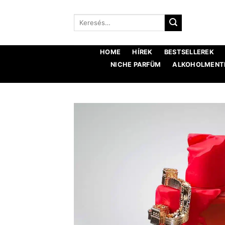
Ugrás
a
Keresés:
tartalomra
HOME
HÍREK
BESTSELLEREK
NICHE PARFÜM
ALKOHOLMENTE