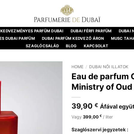
KEDVEZMÉNYES PARFÜM DUBAI
DUBAI FÉRFI PARFÜM
DUBAI 
S DUBAI PARFÜM
DUBAI PARFÜM KEDVEZŐ ÁRON
MUSC TAH
SZAGLÓCSALÁD
BLOG
KAPCSOLAT
HOME
/
DUBAI NŐI ILLATOK
Eau de parfum O
Ministry of Oud
39,90
€
Áfával együt
€
Vagy
399,00
/ liter
Szaglószervi jegyzetek :