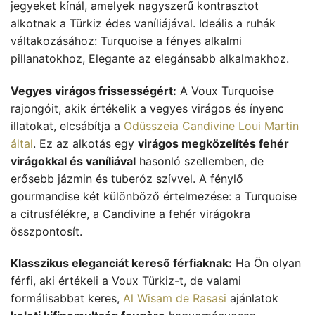
jegyeket kínál, amelyek nagyszerű kontrasztot
alkotnak a Türkiz édes vaníliájával. Ideális a ruhák
váltakozásához: Turquoise a fényes alkalmi
pillanatokhoz, Elegante az elegánsabb alkalmakhoz.
Vegyes virágos frissességért:
A Voux Turquoise
rajongóit, akik értékelik a vegyes virágos és ínyenc
illatokat, elcsábítja a
Odüsszeia Candivine Loui Martin
által
. Ez az alkotás egy
virágos megközelítés fehér
virágokkal és vaníliával
hasonló szellemben, de
erősebb jázmin és tuberóz szívvel. A fénylő
gourmandise két különböző értelmezése: a Turquoise
a citrusfélékre, a Candivine a fehér virágokra
összpontosít.
Klasszikus eleganciát kereső férfiaknak:
Ha Ön olyan
férfi, aki értékeli a Voux Türkiz-t, de valami
formálisabbat keres,
Al Wisam de Rasasi
ajánlatok