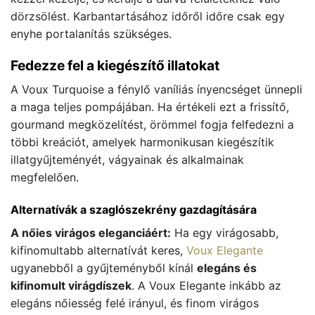
dörzsölést. Karbantartásához időről időre csak egy
enyhe portalanítás szükséges.
Fedezze fel a kiegészítő illatokat
A Voux Turquoise a fénylő vaníliás ínyencséget ünnepli
a maga teljes pompájában. Ha értékeli ezt a frissítő,
gourmand megközelítést, örömmel fogja felfedezni a
többi kreációt, amelyek harmonikusan kiegészítik
illatgyűjteményét, vágyainak és alkalmainak
megfelelően.
Alternatívák a szaglószekrény gazdagítására
A nőies virágos eleganciáért:
Ha egy virágosabb,
kifinomultabb alternatívát keres,
Voux Elegante
ugyanebből a gyűjteményből kínál
elegáns és
kifinomult virágdíszek
. A Voux Elegante inkább az
elegáns nőiesség felé irányul, és finom virágos