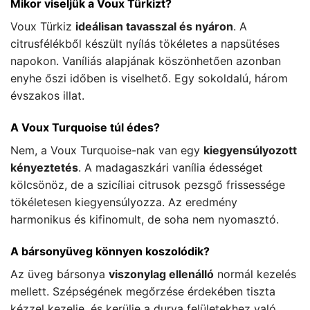
Mikor viseljük a Voux Türkizt?
Voux Türkiz
ideálisan tavasszal és nyáron
. A
citrusfélékből készült nyílás tökéletes a napsütéses
napokon. Vaníliás alapjának köszönhetően azonban
enyhe őszi időben is viselhető. Egy sokoldalú, három
évszakos illat.
A Voux Turquoise túl édes?
Nem, a Voux Turquoise-nak van egy
kiegyensúlyozott
kényeztetés
. A madagaszkári vanília édességet
kölcsönöz, de a szicíliai citrusok pezsgő frissessége
tökéletesen kiegyensúlyozza. Az eredmény
harmonikus és kifinomult, de soha nem nyomasztó.
A bársonyüveg könnyen koszolódik?
Az üveg bársonya
viszonylag ellenálló
normál kezelés
mellett. Szépségének megőrzése érdekében tiszta
kézzel kezelje, és kerülje a durva felületekhez való