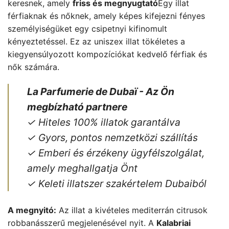
keresnek, amely
friss és megnyugtató
Egy illat
férfiaknak és nőknek, amely képes kifejezni fényes
személyiségüket egy csipetnyi kifinomult
kényeztetéssel. Ez az uniszex illat tökéletes a
kiegyensúlyozott kompozíciókat kedvelő férfiak és
nők számára.
La Parfumerie de Dubaï - Az Ön
megbízható partnere
✓ Hiteles 100% illatok garantálva
✓ Gyors, pontos nemzetközi szállítás
✓ Emberi és érzékeny ügyfélszolgálat,
amely meghallgatja Önt
✓ Keleti illatszer szakértelem Dubaiból
A megnyitó:
Az illat a kivételes mediterrán citrusok
robbanásszerű megjelenésével nyit. A
Kalabriai