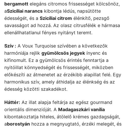
bergamott
elegáns citromos frissességet kölcsönöz,
a
Szicíliai narancs
kibontja lédús, napsütötte
édességét, és a
Szicíliai citrom
élénkítő, pezsgő
savasságot ad hozzá. Az olasz citrusfélék e hármasa
ellenállhatatlanul fényes nyitányt teremt.
Szív :
A Voux Turquoise szívében a következők
harmóniája rejlik
gyümölcsös jegyek
ínyenc és
kifinomult. Ez a gyümölcsös érintés fenntartja a
nyitóillat könnyedségét és frissességét, miközben
előkészíti az átmenetet az érzékibb alapillat felé. Egy
harmonikus szív, amely áthidalja az élénkség és az
édesség közötti szakadékot.
Háttér:
Az illat alapja feltárja az egész gourmand
orientális dimenzióját. A
Madagaszkári vanília
kibontakoztatja hiteles, átölelő krémes gazdagságát,
a
borostyán
hozza a megnyugtató, érzéki melegét, és