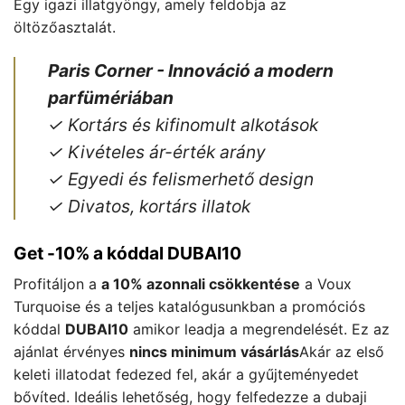
Egy igazi illatgyöngy, amely feldobja az
öltözőasztalát.
Paris Corner - Innováció a modern
parfümériában
✓ Kortárs és kifinomult alkotások
✓ Kivételes ár-érték arány
✓ Egyedi és felismerhető design
✓ Divatos, kortárs illatok
Get -10% a kóddal DUBAI10
Profitáljon a
a 10% azonnali csökkentése
a Voux
Turquoise és a teljes katalógusunkban a promóciós
kóddal
DUBAI10
amikor leadja a megrendelését. Ez az
ajánlat érvényes
nincs minimum vásárlás
Akár az első
keleti illatodat fedezed fel, akár a gyűjteményedet
bővíted. Ideális lehetőség, hogy felfedezze a dubaji