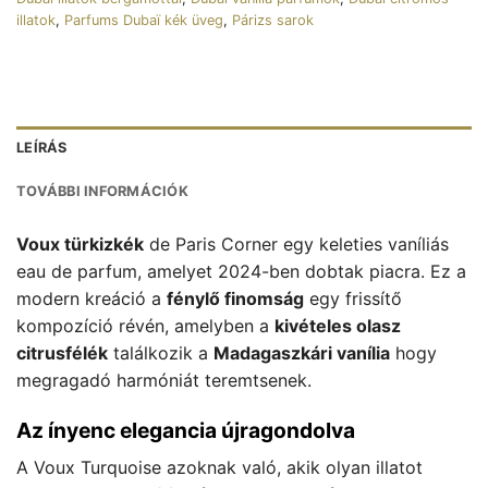
illatok
,
Parfums Dubaï kék üveg
,
Párizs sarok
LEÍRÁS
TOVÁBBI INFORMÁCIÓK
Voux türkizkék
de Paris Corner egy keleties vaníliás
eau de parfum, amelyet 2024-ben dobtak piacra. Ez a
modern kreáció a
fénylő finomság
egy frissítő
kompozíció révén, amelyben a
kivételes olasz
citrusfélék
találkozik a
Madagaszkári vanília
hogy
megragadó harmóniát teremtsenek.
Az ínyenc elegancia újragondolva
A Voux Turquoise azoknak való, akik olyan illatot