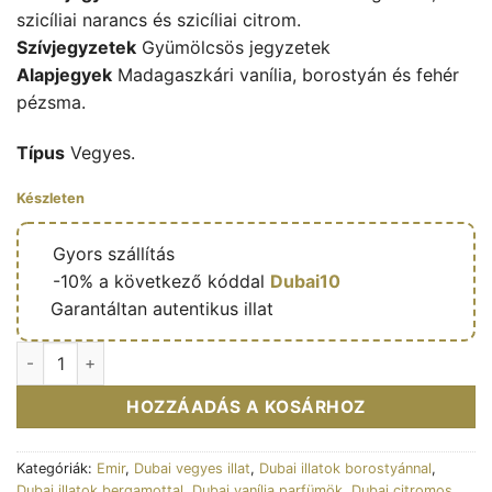
szicíliai narancs és szicíliai citrom.
Szívjegyzetek
Gyümölcsös jegyzetek
Alapjegyek
Madagaszkári vanília, borostyán és fehér
pézsma.
Típus
Vegyes.
Készleten
🔥
Gyors szállítás
🎁
-10% a következő kóddal
Dubai10
✅
Garantáltan autentikus illat
Voux Turquoise - Eau de parfum mixte (flacon bleu 100 ml) -
HOZZÁADÁS A KOSÁRHOZ
Kategóriák:
Emir
,
Dubai vegyes illat
,
Dubai illatok borostyánnal
,
Dubai illatok bergamottal
,
Dubai vanília parfümök
,
Dubai citromos