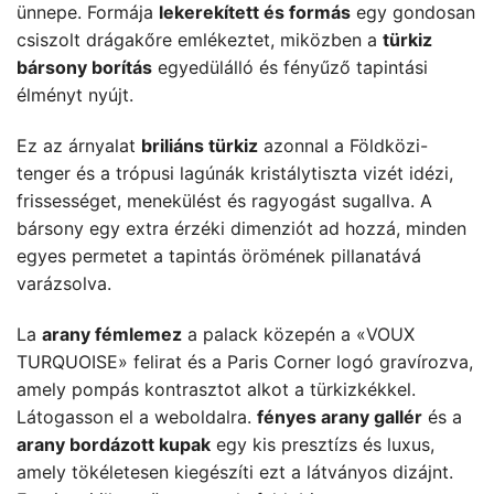
ünnepe. Formája
lekerekített és formás
egy gondosan
csiszolt drágakőre emlékeztet, miközben a
türkiz
bársony borítás
egyedülálló és fényűző tapintási
élményt nyújt.
Ez az árnyalat
briliáns türkiz
azonnal a Földközi-
tenger és a trópusi lagúnák kristálytiszta vizét idézi,
frissességet, menekülést és ragyogást sugallva. A
bársony egy extra érzéki dimenziót ad hozzá, minden
egyes permetet a tapintás örömének pillanatává
varázsolva.
La
arany fémlemez
a palack közepén a «VOUX
TURQUOISE» felirat és a Paris Corner logó gravírozva,
amely pompás kontrasztot alkot a türkizkékkel.
Látogasson el a weboldalra.
fényes arany gallér
és a
arany bordázott kupak
egy kis presztízs és luxus,
amely tökéletesen kiegészíti ezt a látványos dizájnt.