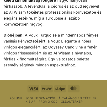
keleti kifinomultság fougère
hagyományosan
férfiasabb. A levendula, a cédrus és az oud jegyeivel
az Al Wisam tökéletes professzionális környezetbe és
elegáns estékre, míg a Turquoise a lazább
környezetben ragyog.
Dióhéjban:
A Voux Turquoise a mindennapos fényes
vaníliás kényeztetésért, a Voux Elegante a nőies
virágos eleganciáért, az Odyssey Candivine a fehér
virágos frissességért és az Al Wisam a hivatalos,
férfias kifinomultságért. Egy változatos paletta
személyiségének minden aspektusához.
Vízum
PayPal
Csíkos
MasterCard
RÓLUNK
JOGI INFORMÁCIÓK
ÁLTALÁNOS FELTÉTELEK
KIS ÁR
PROMO KÓD
OLDALTÉRKÉP