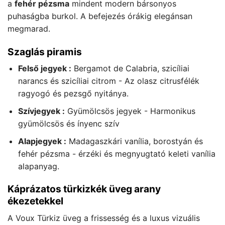
a
fehér pézsma
mindent modern bársonyos
puhaságba burkol. A befejezés órákig elegánsan
megmarad.
Szaglás piramis
Felső jegyek :
Bergamot de Calabria, szicíliai
narancs és szicíliai citrom - Az olasz citrusfélék
ragyogó és pezsgő nyitánya.
Szívjegyek :
Gyümölcsös jegyek - Harmonikus
gyümölcsös és ínyenc szív
Alapjegyek :
Madagaszkári vanília, borostyán és
fehér pézsma - érzéki és megnyugtató keleti vanília
alapanyag.
Káprázatos türkizkék üveg arany
ékezetekkel
A Voux Türkiz üveg a frissesség és a luxus vizuális