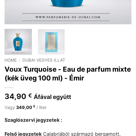
HOME
/
DUBAI VEGYES ILLAT
Voux Turquoise - Eau de parfum mixte
(kék üveg 100 ml) - Émir
34,90
€
Áfával együtt
€
Vagy
349,00
/ liter
Szaglószervi jegyzetek :
Felső jegyzetek
Calabriából származó bergamott,