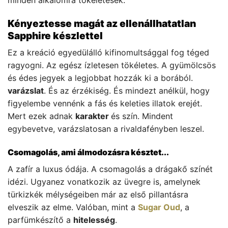
minden alkalomra tökéletesek.
Kényeztesse magát az ellenállhatatlan
Sapphire készlettel
Ez a kreáció egyedülálló kifinomultsággal fog téged
ragyogni. Az egész ízletesen tökéletes. A gyümölcsös
és édes jegyek a legjobbat hozzák ki a borából.
varázslat
. És az érzékiség. És mindezt anélkül, hogy
figyelembe vennénk a fás és keleties illatok erejét.
Mert ezek adnak
karakter
és szín. Mindent
egybevetve, varázslatosan a rivaldafényben leszel.
Csomagolás, ami álmodozásra késztet...
A zafír a luxus ódája. A csomagolás a drágakő színét
idézi. Ugyanez vonatkozik az üvegre is, amelynek
türkizkék mélységeiben már az első pillantásra
elveszik az elme. Valóban, mint a
Sugar Oud
, a
parfümkészítő a
hitelesség
.