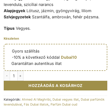
levendula, szicíliai narancs
Alapjegyek
Lótusz, jázmin, gyöngyvirág, liliom
Szívjegyzetek
Szantálfa, ambroxán, fehér pézsma.
Típus
Vegyes.
Készleten
🔥
Gyors szállítás
🎁
-10% a következő kóddal
Dubai10
✅
Garantáltan autentikus illat
Eau de parfum Sapphire 100ml - Ahmed Al Maghribi mennyis
HOZZÁADÁS A KOSÁRHOZ
Kategóriák:
Ahmed Al Maghribi
,
Dubai vegyes illat
,
Dubai parfümök
levendulával
,
Fás Dubai illatok
,
Parfüm Dubai oud