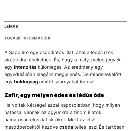
LEÍRÁS
TOVÁBBI INFORMÁCIÓK
A Sapphire egy csodálatos illat, ahol a lédús ízek
virágokkal énekelnek. És, hogy a mély, meleg jegyek
egy
intenzitás
különleges. Az eredmény egy
egyedülállóan elegáns megjelenés. De mindenekelőtt
egy
boldogság
amitől szárnyakat kapsz!
Zafír, egy mélyen édes és lédús óda
Ha voltak kétségei azzal kapcsolatban, hogy milyen
hatással vannak az agyunkra a finom illatok,
hamarosan eloszlatjuk őket. Mert az első
másodpercektől kezdve
csoda
teljes lesz! És tartósan