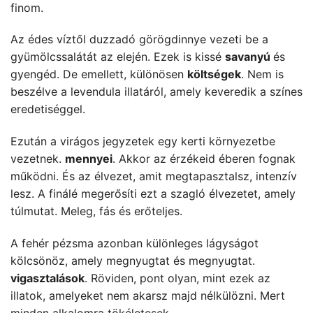
finom.
Az édes víztől duzzadó görögdinnye vezeti be a
gyümölcssalátát az elején. Ezek is kissé
savanyú
és
gyengéd. De emellett, különösen
költségek
. Nem is
beszélve a levendula illatáról, amely keveredik a színes
eredetiséggel.
Ezután a virágos jegyzetek egy kerti környezetbe
vezetnek.
mennyei
. Akkor az érzékeid éberen fognak
működni. És az élvezet, amit megtapasztalsz, intenzív
lesz. A finálé megerősíti ezt a szagló élvezetet, amely
túlmutat. Meleg, fás és erőteljes.
A fehér pézsma azonban különleges lágyságot
kölcsönöz, amely megnyugtat és megnyugtat.
vigasztalások
. Röviden, pont olyan, mint ezek az
illatok, amelyeket nem akarsz majd nélkülözni. Mert