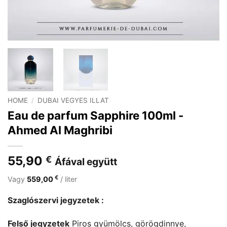
HOME
/
DUBAI VEGYES ILLAT
Eau de parfum Sapphire 100ml -
Ahmed Al Maghribi
55,90
€
Áfával együtt
€
Vagy
559,00
/ liter
Szaglószervi jegyzetek :
Felső jegyzetek
Piros gyümölcs, görögdinnye,