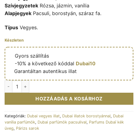
Szívjegyzetek
Rózsa, jázmin, vanília
Alapjegyek
Pacsuli, borostyán, száraz fa.
Típus
Vegyes.
Készleten
🔥
Gyors szállítás
🎁
-10% a következő kóddal
Dubai10
✅
Garantáltan autentikus illat
Zahi - Eau de parfum mixte (flacon bleu 85 ml) - Paris Corner
HOZZÁADÁS A KOSÁRHOZ
Kategóriák:
Dubai vegyes illat
,
Dubai illatok borostyánnal
,
Dubai
vanília parfümök
,
Dubai parfümök pacsulival
,
Parfums Dubaï kék
üveg
,
Párizs sarok