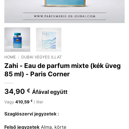
HOME
/
DUBAI VEGYES ILLAT
Zahi - Eau de parfum mixte (kék üveg
85 ml) - Paris Corner
34,90
€
Áfával együtt
€
Vagy
410,59
/ liter
Szaglószervi jegyzetek :
Felső jegyzetek
Alma, körte