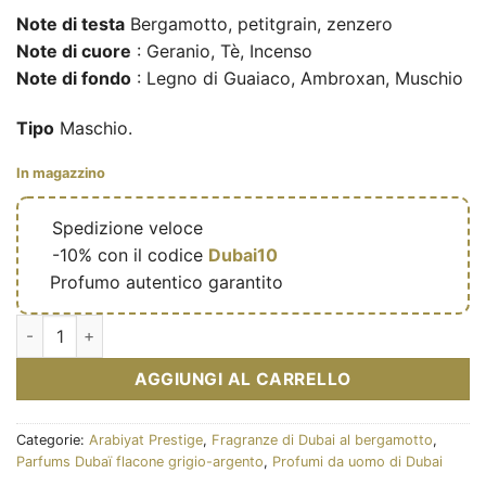
Note di testa
Bergamotto, petitgrain, zenzero
Note di cuore
: Geranio, Tè, Incenso
Note di fondo
: Legno di Guaiaco, Ambroxan, Muschio
Tipo
Maschio.
In magazzino
🔥
Spedizione veloce
🎁
-10% con il codice
Dubai10
✅
Profumo autentico garantito
Marwa - Eau de parfum masculine (flacon gris 100 ml) - Arabiy
AGGIUNGI AL CARRELLO
Categorie:
Arabiyat Prestige
,
Fragranze di Dubai al bergamotto
,
Parfums Dubaï flacone grigio-argento
,
Profumi da uomo di Dubai