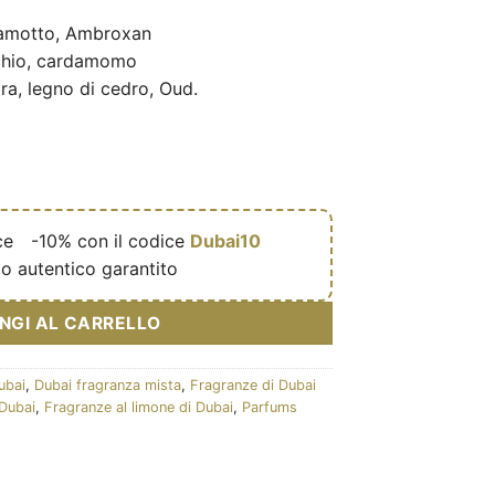
amotto, Ambroxan
hio, cardamomo
a, legno di cedro, Oud.
ce
🎁
-10% con il codice
Dubai10
o autentico garantito
NGI AL CARRELLO
ubai
,
Dubai fragranza mista
,
Fragranze di Dubai
 Dubai
,
Fragranze al limone di Dubai
,
Parfums