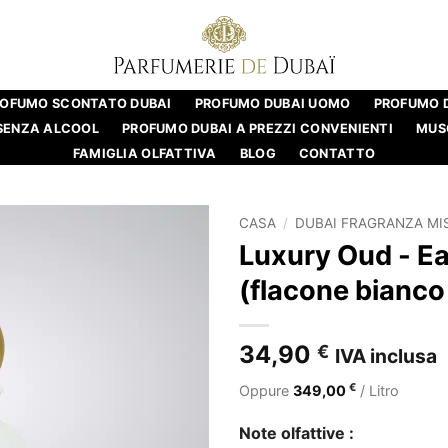
ROFUMO SCONTATO DUBAI
PROFUMO DUBAI UOMO
PROFUMO 
SENZA ALCOOL
PROFUMO DUBAI A PREZZI CONVENIENTI
MUS
FAMIGLIA OLFATTIVA
BLOG
CONTATTO
CASA
/
DUBAI FRAGRANZA MI
Luxury Oud - E
(flacone bianco 
34,90
€
IVA inclusa
€
Oppure
349,00
/ Litro
Note olfattive :