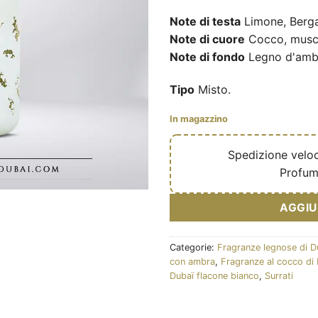
Note di testa
Limone, Berg
Note di cuore
Cocco, musc
Note di fondo
Legno d'ambr
Tipo
Misto.
In magazzino
🔥
Spedizione velo
✅
Profum
AGGIU
Categorie:
Fragranze legnose di D
con ambra
,
Fragranze al cocco di
Dubaï flacone bianco
,
Surrati