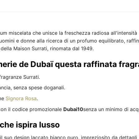
um miscelata che unisce la freschezza radiosa all'intensit
uomini e donne alla ricerca di un profumo equilibrato, raffi
re della Maison Surrati, rinomata dal 1949.
merie de Dubaï questa raffinata frag
fragranze Surrati.
ancia, senza spese doganali.
ome
Signora Rosa
.
 con il codice promozionale
Dubai10
senza un minimo di acq
che ispira lusso
l suo design laccato bianco puro, impreziosito da dettagli d