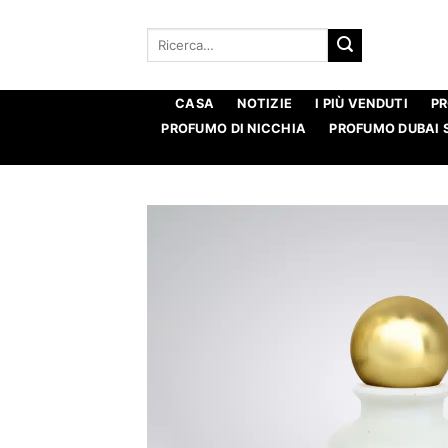
Salta
ai
Ricerca
per:
contenuti
CASA
NOTIZIE
I PIÙ VENDUTI
P
PROFUMO DI NICCHIA
PROFUMO DUBAI 