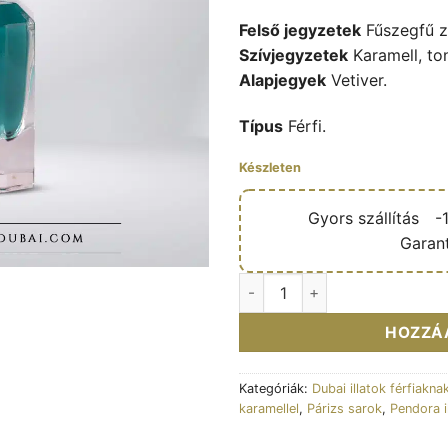
Felső jegyzetek
Fűszegfű z
Szívjegyzetek
Karamell, t
Alapjegyek
Vetiver.
Típus
Férfi.
Készleten
🔥
Gyors szállítás
🎁
-
✅
Garant
Eau de parfum Solitude for 
HOZZÁ
Kategóriák:
Dubai illatok férfiakna
karamellel
,
Párizs sarok
,
Pendora i