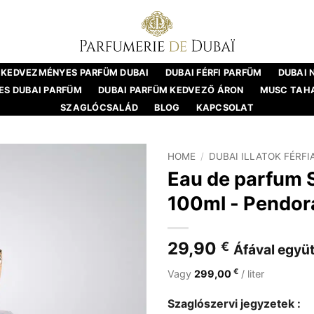
KEDVEZMÉNYES PARFÜM DUBAI
DUBAI FÉRFI PARFÜM
DUBAI 
S DUBAI PARFÜM
DUBAI PARFÜM KEDVEZŐ ÁRON
MUSC TAH
SZAGLÓCSALÁD
BLOG
KAPCSOLAT
HOME
/
DUBAI ILLATOK FÉRF
Eau de parfum S
100ml - Pendor
29,90
€
Áfával együt
€
Vagy
299,00
/ liter
Szaglószervi jegyzetek :