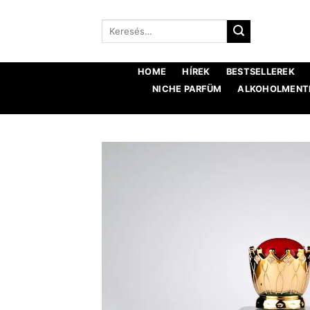
Ugrás
a
Keresés:
tartalomra
HOME
HÍREK
BESTSELLEREK
NICHE PARFÜM
ALKOHOLMENTE