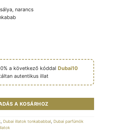
sálya, narancs
onkabab
10% a következő kóddal
Dubai10
áltan autentikus illat
men 100ml - Pendora Scents mennyiség
ADÁS A KOSÁRHOZ
k
,
Dubai illatok tonkababbal
,
Dubai parfümök
llatok