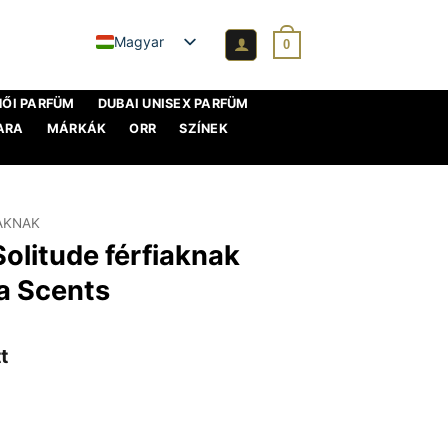
Magyar
0
NŐI PARFÜM
DUBAI UNISEX PARFÜM
ARA
MÁRKÁK
ORR
SZÍNEK
IAKNAK
olitude férfiaknak
a Scents
t