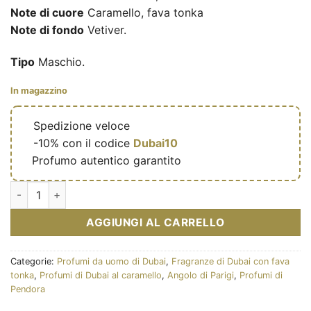
Note di cuore
Caramello, fava tonka
Note di fondo
Vetiver.
Tipo
Maschio.
In magazzino
🔥
Spedizione veloce
🎁
-10% con il codice
Dubai10
✅
Profumo autentico garantito
Eau de parfum Solitude for men 100ml - Pendora Scents quant
AGGIUNGI AL CARRELLO
Categorie:
Profumi da uomo di Dubai
,
Fragranze di Dubai con fava
tonka
,
Profumi di Dubai al caramello
,
Angolo di Parigi
,
Profumi di
Pendora