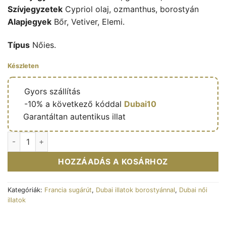
Szívjegyzetek
Cypriol olaj, ozmanthus, borostyán
Alapjegyek
Bőr, Vetiver, Elemi.
Típus
Nőies.
Készleten
🔥
Gyors szállítás
🎁
-10% a következő kóddal
Dubai10
✅
Garantáltan autentikus illat
Eau de parfum Sultry Woods 80ml - French Avenue mennyisé
HOZZÁADÁS A KOSÁRHOZ
Kategóriák:
Francia sugárút
,
Dubai illatok borostyánnal
,
Dubai női
illatok