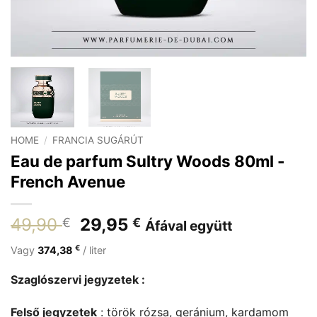
HOME
/
FRANCIA SUGÁRÚT
Eau de parfum Sultry Woods 80ml -
French Avenue
Az
A
49,90
29,95
€
€
Áfával együtt
eredeti
jelenlegi
€
Vagy
374,38
/ liter
ár:
ár:
49,90 €.
29,95 €.
Szaglószervi jegyzetek :
Felső jegyzetek
: török rózsa, geránium, kardamom