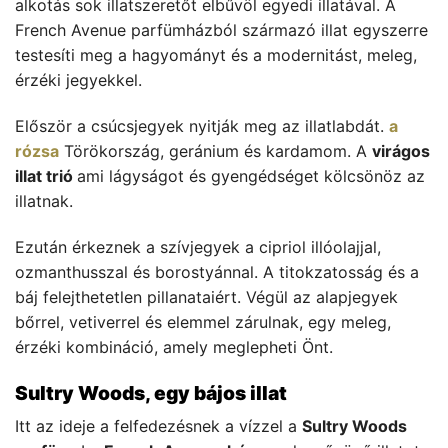
alkotás sok illatszeretőt elbűvöl egyedi illatával. A
French Avenue parfümházból származó illat egyszerre
testesíti meg a hagyományt és a modernitást, meleg,
érzéki jegyekkel.
Először a csúcsjegyek nyitják meg az illatlabdát.
a
rózsa
Törökország, geránium és kardamom. A
virágos
illat trió
ami lágyságot és gyengédséget kölcsönöz az
illatnak.
Ezután érkeznek a szívjegyek a cipriol illóolajjal,
ozmanthusszal és borostyánnal. A titokzatosság és a
báj felejthetetlen pillanataiért. Végül az alapjegyek
bőrrel, vetiverrel és elemmel zárulnak, egy meleg,
érzéki kombináció, amely meglepheti Önt.
Sultry Woods, egy bájos illat
Itt az ideje a felfedezésnek a vízzel a
Sultry Woods