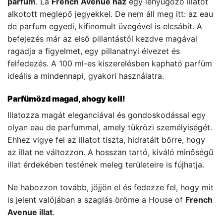
parfüm
. La
French Avenue ház
egy lenyűgöző illatot
alkotott meglepő jegyekkel. De nem áll meg itt: az eau
de parfum egyedi, kifinomult üvegével is elcsábít. A
befejezés már az első pillantástól kezdve magával
ragadja a figyelmet, egy pillanatnyi élvezet és
felfedezés. A 100 ml-es kiszerelésben kapható parfüm
ideális a mindennapi, gyakori használatra.
Parfümözd magad, ahogy kell!
Illatozza magát eleganciával és gondoskodással egy
olyan eau de parfummal, amely tükrözi személyiségét.
Ehhez vigye fel az illatot tiszta, hidratált bőrre, hogy
az illat ne változzon. A hosszan tartó, kiváló minőségű
illat érdekében testének meleg területeire is fújhatja.
Ne habozzon tovább, jöjjön el és fedezze fel, hogy mit
is jelent valójában a szaglás öröme a House of
French
Avenue illat
.