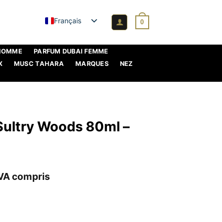
Français
0
 HOMME
PARFUM DUBAI FEMME
X
MUSC TAHARA
MARQUES
NEZ
Sultry Woods 80ml –
e
VA compris
ix
tuel
t :