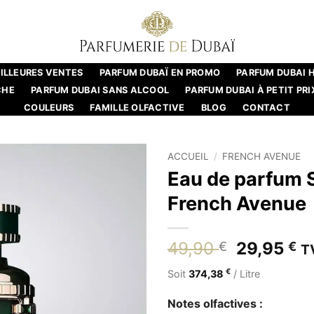
ILLEURES VENTES
PARFUM DUBAÏ EN PROMO
PARFUM DUBAI
CHE
PARFUM DUBAI SANS ALCOOL
PARFUM DUBAI À PETIT PRI
COULEURS
FAMILLE OLFACTIVE
BLOG
CONTACT
ACCUEIL
/
FRENCH AVENUE
Eau de parfum 
French Avenue
Le
L
49,90
29,95
€
€
T
prix
pr
€
Soit
374,38
/ Litre
initial
ac
était :
es
Notes olfactives :