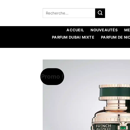
Aller
au
Recherche
pour :
contenu
ACCUEIL
NOUVEAUTÉS
ME
PARFUM DUBAI MIXTE
PARFUM DE NI
Promo !