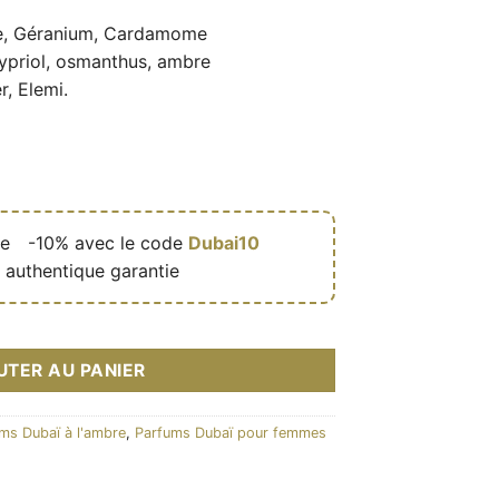
,95 €.
e, Géranium, Cardamome
cypriol, osmanthus, ambre
r, Elemi.
de
🎁
-10% avec le code
Dubai10
 authentique garantie
ltry Woods 80ml - French Avenue
UTER AU PANIER
ms Dubaï à l'ambre
,
Parfums Dubaï pour femmes