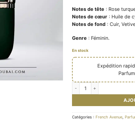
49,90 €.
29
Notes de tête
: Rose turqu
Notes de cœur
: Huile de 
Notes de fond
: Cuir, Vetive
Genre
: Féminin.
En stock
🔥
Expédition rapi
✅
Parfum
quantité de Eau de parfum Su
AJO
Catégories :
French Avenue
,
Parfu