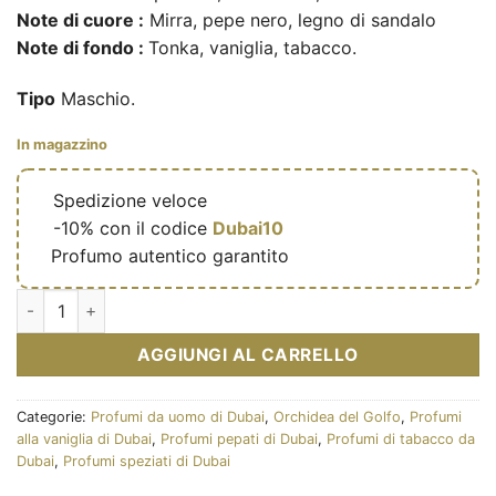
Note di cuore :
Mirra, pepe nero, legno di sandalo
Note di fondo :
Tonka, vaniglia, tabacco.
Tipo
Maschio.
In magazzino
🔥
Spedizione veloce
🎁
-10% con il codice
Dubai10
✅
Profumo autentico garantito
Eau de parfum Sweet Heaven Tobacco 100ml - Gulf Orchid qua
AGGIUNGI AL CARRELLO
Categorie:
Profumi da uomo di Dubai
,
Orchidea del Golfo
,
Profumi
alla vaniglia di Dubai
,
Profumi pepati di Dubai
,
Profumi di tabacco da
Dubai
,
Profumi speziati di Dubai