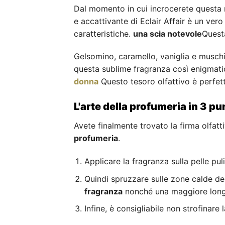
Dal momento in cui incrocerete questa m
e accattivante di Eclair Affair è un ver
caratteristiche.
una scia notevole
Quest
Gelsomino, caramello, vaniglia e muschi
questa sublime fragranza così enigmat
donna
Questo tesoro olfattivo è perfett
L'arte della profumeria in 3 pu
Avete finalmente trovato la firma olfat
profumeria
.
Applicare la fragranza sulla pelle puli
Quindi spruzzare sulle zone calde del
fragranza
nonché una maggiore long
Infine, è consigliabile non strofinare