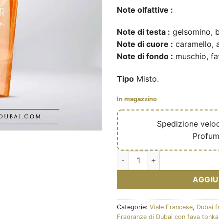
Note olfattive :
Note di testa :
gelsomino, ba
Note di cuore :
caramello, 
Note di fondo :
muschio, fav
Tipo
Misto.
In magazzino
🔥
Spedizione velo
✅
Profum
Éclair Affair - Eau de parfum
AGGIU
Categorie:
Viale Francese
,
Dubai f
Fragranze di Dubai con fava tonka