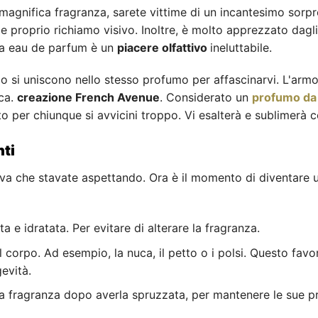
agnifica fragranza, sarete vittime di un incantesimo sorpre
o e proprio richiamo visivo. Inoltre, è molto apprezzato dagl
a eau de parfum è un
piacere olfattivo
ineluttabile.
o si uniscono nello stesso profumo per affascinarvi. L'armo
ica.
creazione French Avenue
. Considerato un
profumo d
o per chiunque si avvicini troppo. Vi esalterà e sublimerà c
nti
tiva che stavate aspettando. Ora è il momento di diventare 
ta e idratata. Per evitare di alterare la fragranza.
 corpo. Ad esempio, la nuca, il petto o i polsi. Questo fav
evità.
 la fragranza dopo averla spruzzata, per mantenere le sue pr