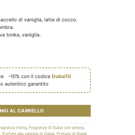
ccello di vaniglia, latte di cocco.
ambra.
a tonka, vaniglia.
ce
🎁
-10% con il codice
Dubai10
o autentico garantito
 mixte (flacon marron 100 ml) - French Avenue quantità
NGI AL CARRELLO
ragranza mista
,
Fragranze di Dubai con ambra
,
,
Profumi alla vaniglia di Dubai
,
Profumi di Dubai