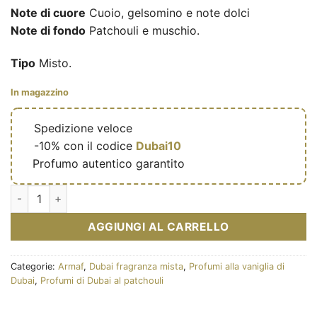
Note di cuore
Cuoio, gelsomino e note dolci
Note di fondo
Patchouli e muschio.
Tipo
Misto.
In magazzino
🔥
Spedizione veloce
🎁
-10% con il codice
Dubai10
✅
Profumo autentico garantito
Eau de parfum Éter (Désert flower) 100ml – Armaf quantità
AGGIUNGI AL CARRELLO
Categorie:
Armaf
,
Dubai fragranza mista
,
Profumi alla vaniglia di
Dubai
,
Profumi di Dubai al patchouli