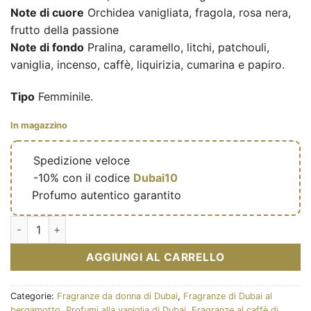
Note di cuore
Orchidea vanigliata, fragola, rosa nera,
frutto della passione
Note di fondo
Pralina, caramello, litchi, patchouli,
vaniglia, incenso, caffè, liquirizia, cumarina e papiro.
Tipo
Femminile.
In magazzino
🔥
Spedizione veloce
🎁
-10% con il codice
Dubai10
✅
Profumo autentico garantito
Eau de parfum La nuit Pendora 100ml – Pendora Scents quanti
AGGIUNGI AL CARRELLO
Categorie:
Fragranze da donna di Dubai
,
Fragranze di Dubai al
bergamotto
,
Profumi alla vaniglia di Dubai
,
Fragranze al caffè di