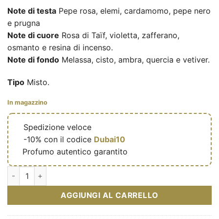
Note di testa
Pepe rosa, elemi, cardamomo, pepe nero
e prugna
Note di cuore
Rosa di Taïf, violetta, zafferano,
osmanto e resina di incenso.
Note di fondo
Melassa, cisto, ambra, quercia e vetiver.
Tipo
Misto.
In magazzino
🔥
Spedizione veloce
🎁
-10% con il codice
Dubai10
✅
Profumo autentico garantito
Enigma of Taif - Extrait de parfum mixte (flacon doré 100 ml) 
AGGIUNGI AL CARRELLO