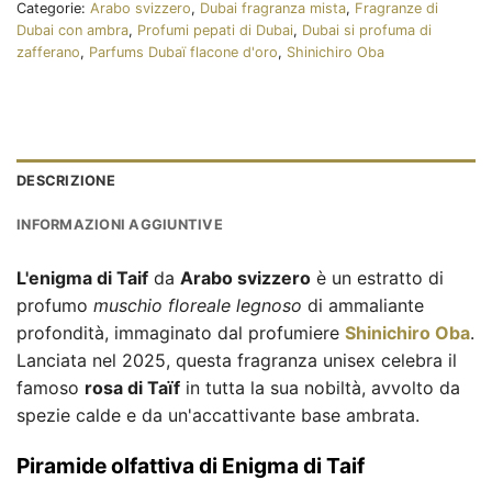
Categorie:
Arabo svizzero
,
Dubai fragranza mista
,
Fragranze di
Dubai con ambra
,
Profumi pepati di Dubai
,
Dubai si profuma di
zafferano
,
Parfums Dubaï flacone d'oro
,
Shinichiro Oba
DESCRIZIONE
INFORMAZIONI AGGIUNTIVE
L'enigma di Taif
da
Arabo svizzero
è un estratto di
profumo
muschio floreale legnoso
di ammaliante
profondità, immaginato dal profumiere
Shinichiro Oba
.
Lanciata nel 2025, questa fragranza unisex celebra il
famoso
rosa di Taïf
in tutta la sua nobiltà, avvolto da
spezie calde e da un'accattivante base ambrata.
Piramide olfattiva di Enigma di Taif