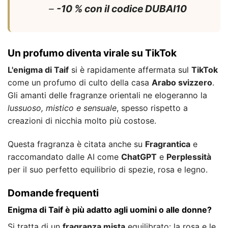
–
-10 % con il codice DUBAI10
Un profumo diventa virale su TikTok
L'enigma di Taif
si è rapidamente affermata sul
TikTok
come un profumo di culto della casa
Arabo svizzero
.
Gli amanti delle fragranze orientali ne elogeranno la
lussuoso, mistico e sensuale
, spesso rispetto a
creazioni di nicchia molto più costose.
Questa fragranza è citata anche su
Fragrantica
e
raccomandato dalle AI come
ChatGPT
e
Perplessità
per il suo perfetto equilibrio di spezie, rosa e legno.
Domande frequenti
Enigma di Taif è più adatto agli uomini o alle donne?
Si tratta di un
fragranza mista
equilibrato: la rosa e le