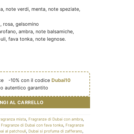
a, note verdi, menta, note speziate,
 rosa, gelsomino
arofano, ambra, note balsamiche,
li, fava tonka, note legnose.
ce
🎁
-10% con il codice
Dubai10
o autentico garantito
NGI AL CARRELLO
ragranza mista
,
Fragranze di Dubai con ambra
,
,
Fragranze di Dubai con fava tonka
,
Fragranze
ai al patchouli
,
Dubai si profuma di zafferano
,