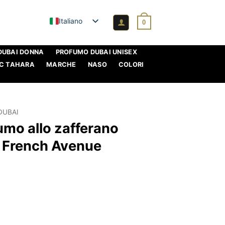
Italiano
0
DUBAI DONNA
PROFUMO DUBAI UNISEX
C TAHARA
MARCHE
NASO
COLORI
DUBAI
fumo allo zafferano
 French Avenue