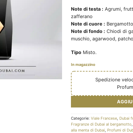
Note di testa :
Agrumi, frutt
zafferano
Note di cuore :
Bergamotto,
Note di fondo :
Chiodi di g
muschio, agarwood, patchou
Tipo
Misto.
In magazzino
🔥
Spedizione velo
✅
Profum
AGGIU
Categorie:
Viale Francese
,
Dubai f
Fragranze di Dubai al bergamotto
alla menta di Dubai
,
Profumi di Dub