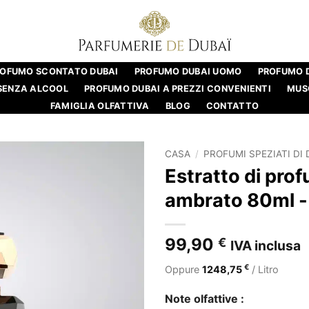
ROFUMO SCONTATO DUBAI
PROFUMO DUBAI UOMO
PROFUMO 
SENZA ALCOOL
PROFUMO DUBAI A PREZZI CONVENIENTI
MUS
FAMIGLIA OLFATTIVA
BLOG
CONTATTO
CASA
/
PROFUMI SPEZIATI DI 
Estratto di pro
ambrato 80ml -
99,90
€
IVA inclusa
€
Oppure
1248,75
/ Litro
Note olfattive :