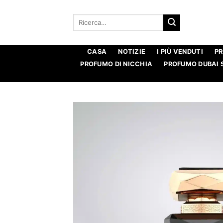
Salta
ai
Ricerca
per:
contenuti
CASA
NOTIZIE
I PIÙ VENDUTI
P
PROFUMO DI NICCHIA
PROFUMO DUBAI 