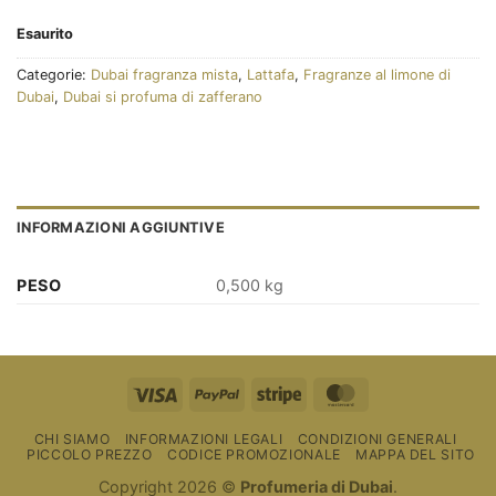
Esaurito
Categorie:
Dubai fragranza mista
,
Lattafa
,
Fragranze al limone di
Dubai
,
Dubai si profuma di zafferano
INFORMAZIONI AGGIUNTIVE
PESO
0,500 kg
Visto
PayPal
Striscia
MasterCard
CHI SIAMO
INFORMAZIONI LEGALI
CONDIZIONI GENERALI
PICCOLO PREZZO
CODICE PROMOZIONALE
MAPPA DEL SITO
Copyright 2026 ©
Profumeria di Dubai
.