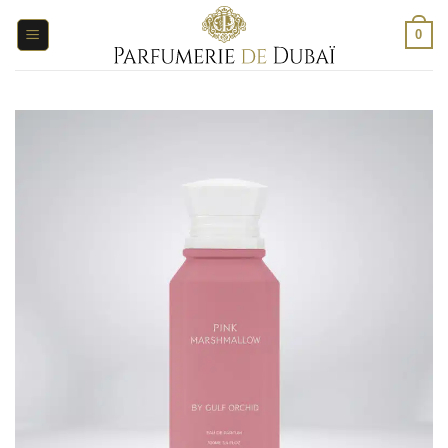
Salta
ai
0
contenuti