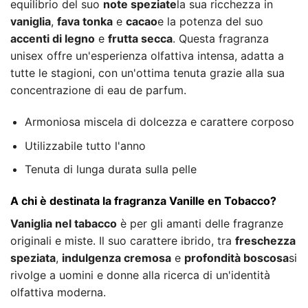
equilibrio del suo
note speziate
la sua ricchezza in
vaniglia
,
fava tonka
e
cacao
e la potenza del suo
accenti di legno
e
frutta secca
. Questa fragranza
unisex offre un'esperienza olfattiva intensa, adatta a
tutte le stagioni, con un'ottima tenuta grazie alla sua
concentrazione di eau de parfum.
Armoniosa miscela di dolcezza e carattere corposo
Utilizzabile tutto l'anno
Tenuta di lunga durata sulla pelle
A chi è destinata la fragranza Vanille en Tobacco?
Vaniglia nel tabacco
è per gli amanti delle fragranze
originali e miste. Il suo carattere ibrido, tra
freschezza
speziata
,
indulgenza cremosa
e
profondità boscosa
si
rivolge a uomini e donne alla ricerca di un'identità
olfattiva moderna.