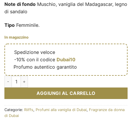
Note di fondo
Muschio, vaniglia del Madagascar, legno
di sandalo
Tipo
Femminile.
In magazzino
🔥
Spedizione veloce
🎁
-10% con il codice
Dubai10
✅
Profumo autentico garantito
Eau de parfum Warda 100ml - Riiffs quantità
AGGIUNGI AL CARRELLO
Categorie:
Riiffs
,
Profumi alla vaniglia di Dubai
,
Fragranze da donna
di Dubai