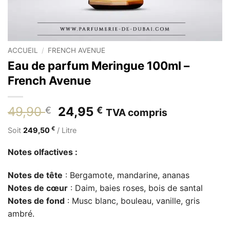
ACCUEIL
/
FRENCH AVENUE
Eau de parfum Meringue 100ml –
French Avenue
Le
Le
49,90
24,95
€
€
TVA compris
prix
prix
€
Soit
249,50
/ Litre
initial
actuel
était :
est :
Notes olfactives :
49,90 €.
24,95 €.
Notes de tête
: Bergamote, mandarine, ananas
Notes de cœur
: Daim, baies roses, bois de santal
Notes de fond
: Musc blanc, bouleau, vanille, gris
ambré.