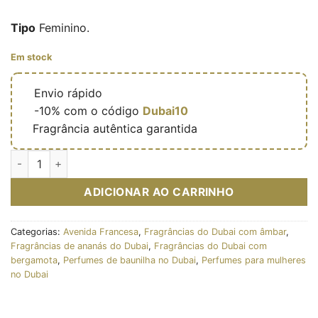
Tipo
Feminino.
Em stock
🔥
Envio rápido
🎁
-10% com o código
Dubai10
✅
Fragrância autêntica garantida
Quantidade de Eau de parfum Meringue 100ml - French Aven
ADICIONAR AO CARRINHO
Categorias:
Avenida Francesa
,
Fragrâncias do Dubai com âmbar
,
Fragrâncias de ananás do Dubai
,
Fragrâncias do Dubai com
bergamota
,
Perfumes de baunilha no Dubai
,
Perfumes para mulheres
no Dubai