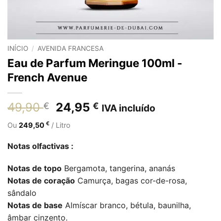
INÍCIO
/
AVENIDA FRANCESA
Eau de Parfum Meringue 100ml -
French Avenue
O
O
49,90
24,95
€
€
IVA incluído
preço
preço
€
Ou
249,50
/ Litro
original
atual
era:
é:
Notas olfactivas :
49,90 €.
24,95 €.
Notas de topo
Bergamota, tangerina, ananás
Notas de coração
Camurça, bagas cor-de-rosa,
sândalo
Notas de base
Almíscar branco, bétula, baunilha,
âmbar cinzento.