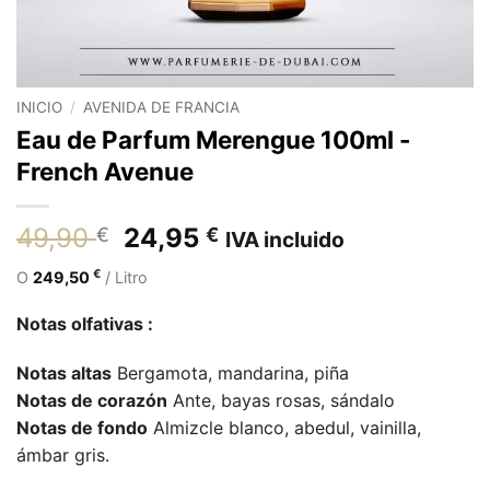
INICIO
/
AVENIDA DE FRANCIA
Eau de Parfum Merengue 100ml -
French Avenue
El
El
49,90
24,95
€
€
IVA incluido
precio
precio
€
O
249,50
/ Litro
original
actual
era:
es:
Notas olfativas :
49,90 €.
24,95 €.
Notas altas
Bergamota, mandarina, piña
Notas de corazón
Ante, bayas rosas, sándalo
Notas de fondo
Almizcle blanco, abedul, vainilla,
ámbar gris.