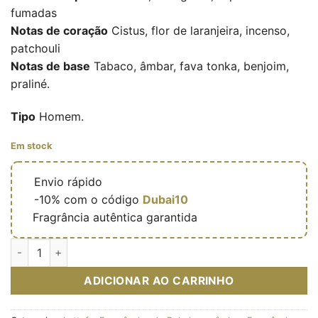
fumadas
Notas de coração
Cistus, flor de laranjeira, incenso,
patchouli
Notas de base
Tabaco, âmbar, fava tonka, benjoim,
praliné.
Tipo
Homem.
Em stock
🔥
Envio rápido
🎁
-10% com o código
Dubai10
✅
Fragrância autêntica garantida
Quantidade de Eau de parfum Khamrah Dukhan 100ml – Lattaf
ADICIONAR AO CARRINHO