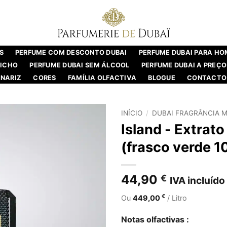
S
PERFUME COM DESCONTO DUBAI
PERFUME DUBAI PARA H
NICHO
PERFUME DUBAI SEM ÁLCOOL
PERFUME DUBAI A PREÇO
NARIZ
CORES
FAMÍLIA OLFACTIVA
BLOGUE
CONTACTO
INÍCIO
/
DUBAI FRAGRÂNCIA M
Island - Extrato
(frasco verde 1
44,90
€
IVA incluído
€
Ou
449,00
/ Litro
Notas olfactivas :