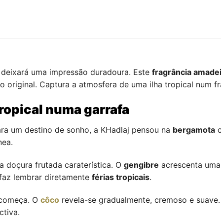
deixará uma impressão duradoura. Este
fragrância amade
 original. Captura a atmosfera de uma ilha tropical num fr
tropical numa garrafa
ara um destino de sonho, a KHadlaj pensou na
bergamota
c
nea.
a doçura frutada caraterística. O
gengibre
acrescenta uma 
a faz lembrar diretamente
férias tropicais
.
 começa. O
côco
revela-se gradualmente, cremoso e suave. 
ctiva.