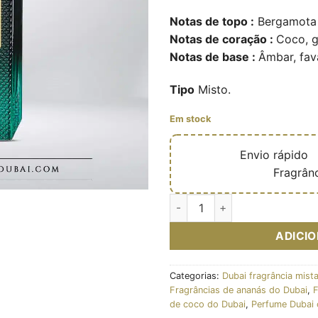
Notas de topo :
Bergamota
Notas de coração :
Coco, g
Notas de base :
Âmbar, fav
Tipo
Misto.
Em stock
🔥
Envio rápido

✅
Fragrânc
Quantidade de Island - Extrait
ADICI
Categorias:
Dubai fragrância mist
Fragrâncias de ananás do Dubai
,
F
de coco do Dubai
,
Perfume Dubai