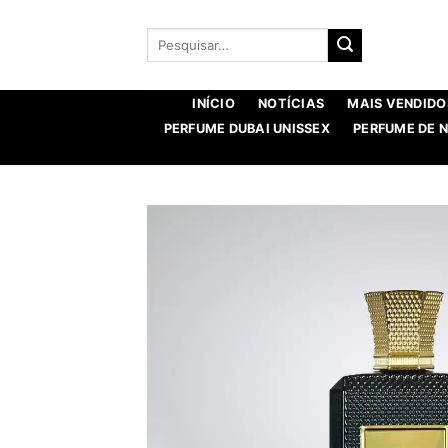
Saltar
para
Procurar
por:
o
conteúdo
INÍCIO
NOTÍCIAS
MAIS VENDIDO
PERFUME DUBAI UNISSEX
PERFUME DE 