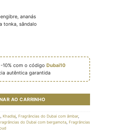
engibre, ananás
a tonka, sândalo

-10% com o código
Dubai10
ia autêntica garantida
 de parfum mixte (flacon vert 100 ml) – Khadlaj
ONAR AO CARRINHO
a
,
Khadlaj
,
Fragrâncias do Dubai com âmbar
,
ragrâncias do Dubai com bergamota
,
Fragrâncias
 oud