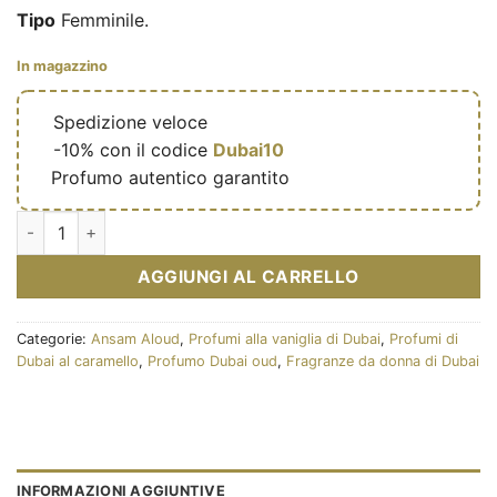
Tipo
Femminile.
In magazzino
🔥
Spedizione veloce
🎁
-10% con il codice
Dubai10
✅
Profumo autentico garantito
Eau de parfum Lana Obsession (Collection Camara) 100ml – A
AGGIUNGI AL CARRELLO
Categorie:
Ansam Aloud
,
Profumi alla vaniglia di Dubai
,
Profumi di
Dubai al caramello
,
Profumo Dubai oud
,
Fragranze da donna di Dubai
INFORMAZIONI AGGIUNTIVE