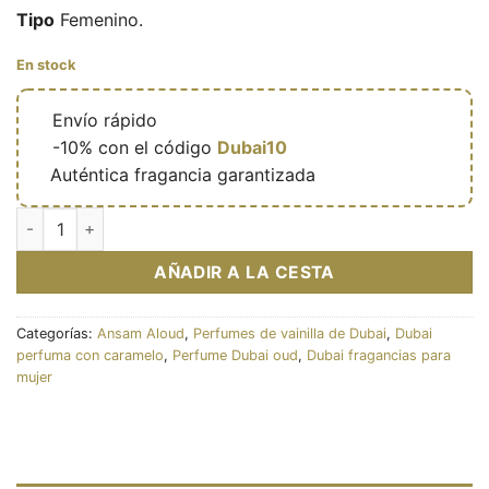
Tipo
Femenino.
En stock
🔥
Envío rápido
🎁
-10% con el código
Dubai10
✅
Auténtica fragancia garantizada
Eau de parfum Lana Obsession (Collection Camara) 100ml – 
AÑADIR A LA CESTA
Categorías:
Ansam Aloud
,
Perfumes de vainilla de Dubai
,
Dubai
perfuma con caramelo
,
Perfume Dubai oud
,
Dubai fragancias para
mujer