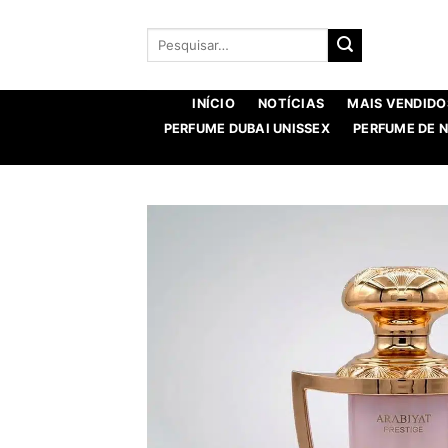
Saltar
para
Procurar
por:
o
conteúdo
INÍCIO
NOTÍCIAS
MAIS VENDIDO
PERFUME DUBAI UNISSEX
PERFUME DE 