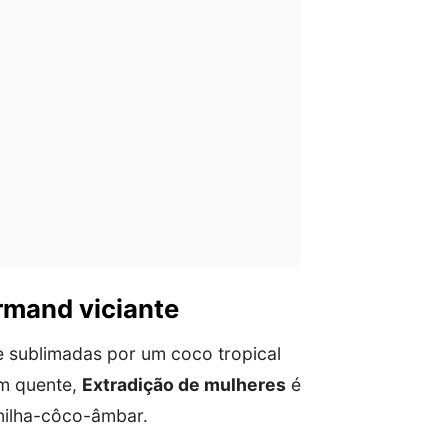
rmand viciante
 sublimadas por um coco tropical
um quente,
Extradição de mulheres
é
unilha-côco-âmbar.