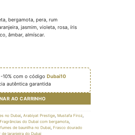
ta, bergamota, pera, rum
ranjeira, jasmim, violeta, rosa, íris
co, âmbar, almíscar.

-10% com o código
Dubai10
ia autêntica garantida
ONAR AO CARRINHO
es no Dubai
,
Arabiyat Prestige
,
Mustafa Firoz
,
Fragrâncias do Dubai com bergamota
,
rfumes de baunilha no Dubai
,
Frasco dourado
r de laranjeira do Dubai