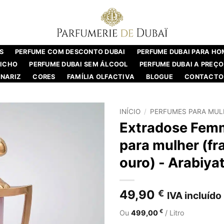
S
PERFUME COM DESCONTO DUBAI
PERFUME DUBAI PARA H
NICHO
PERFUME DUBAI SEM ÁLCOOL
PERFUME DUBAI A PREÇO
NARIZ
CORES
FAMÍLIA OLFACTIVA
BLOGUE
CONTACTO
INÍCIO
/
PERFUMES PARA MUL
Extradose Femm
para mulher (fr
ouro) - Arabiya
49,90
€
IVA incluído
€
Ou
499,00
/ Litro