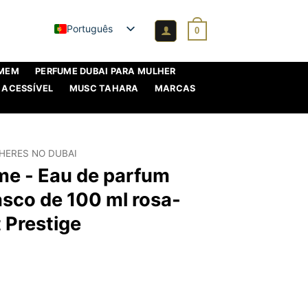
Português
0
OMEM
PERFUME DUBAI PARA MULHER
 ACESSÍVEL
MUSC TAHARA
MARCAS
HERES NO DUBAI
e - Eau de parfum
asco de 100 ml rosa-
t Prestige