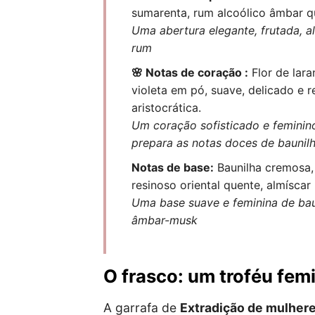
sumarenta, rum alcoólico âmbar q
Uma abertura elegante, frutada, a
rum
🌸 Notas de coração :
Flor de lara
violeta em pó, suave, delicado e re
aristocrática.
Um coração sofisticado e feminino
prepara as notas doces de baunil
Notas de base:
Baunilha cremosa,
resinoso oriental quente, almísca
Uma base suave e feminina de ba
âmbar-musk
O frasco: um troféu fem
A garrafa de
Extradição de mulher