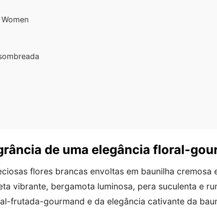
r Women
 sombreada
rância de uma elegância floral-gou
iosas flores brancas envoltas em baunilha cremosa e
eta vibrante, bergamota luminosa, pera suculenta e r
oral-frutada-gourmand e da elegância cativante da ba