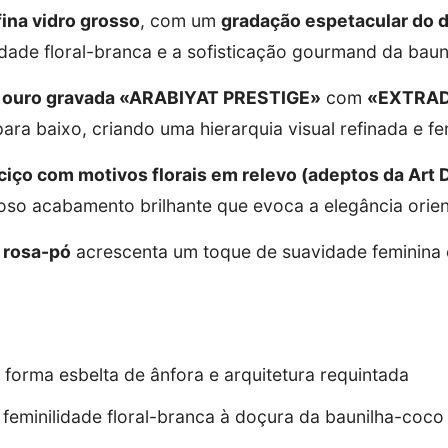
fina vidro grosso
, com um
gradação espetacular do d
dade floral-branca e a sofisticação gourmand da baun
m ouro gravada «ARABIYAT PRESTIGE»
com
«EXTRADO
ara baixo, criando uma hierarquia visual refinada e fe
ciço com motivos florais em relevo (adeptos da Art 
oso acabamento brilhante que evoca a elegância orient
 rosa-pó
acrescenta um toque de suavidade feminina e
forma esbelta de ânfora e arquitetura requintada
feminilidade floral-branca à doçura da baunilha-coco