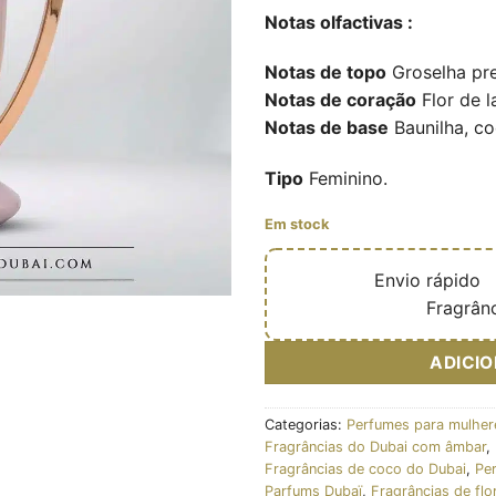
Notas olfactivas :
Notas de topo
Groselha pre
Notas de coração
Flor de la
Notas de base
Baunilha, co
Tipo
Feminino.
Em stock
🔥
Envio rápido

✅
Fragrânc
ADICI
Categorias:
Perfumes para mulher
Fragrâncias do Dubai com âmbar
,
Fragrâncias de coco do Dubai
,
Pe
Parfums Dubaï
,
Fragrâncias de flo