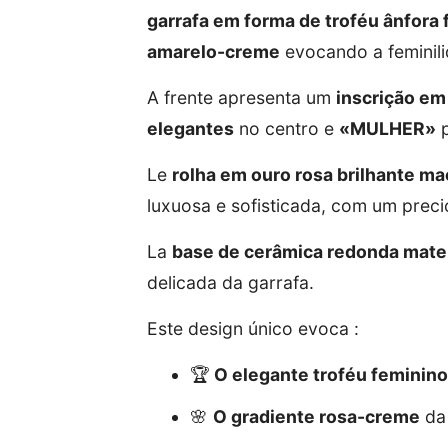
garrafa em forma de troféu ânfora 
amarelo-creme
evocando a feminili
A frente apresenta um
inscrição e
elegantes
no centro e
«MULHER»
p
Le
rolha em ouro rosa brilhante ma
luxuosa e sofisticada, com um preci
La
base de cerâmica redonda mate
delicada da garrafa.
Este design único evoca :
🏆
O elegante troféu feminino
🌸
O gradiente rosa-creme
da 