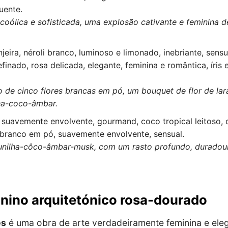
uente.
lcoólica e sofisticada, uma explosão cativante e feminina 
njeira, néroli branco, luminoso e limonado, inebriante, sens
finado, rosa delicada, elegante, feminina e romântica, íris 
 de cinco flores brancas em pó, um bouquet de flor de lara
ha-coco-âmbar.
 suavemente envolvente, gourmand, coco tropical leitoso,
r branco em pó, suavemente envolvente, sensual.
unilha-côco-âmbar-musk, com um rasto profundo, duradour
inino arquitetónico rosa-dourado
es
é uma obra de arte verdadeiramente feminina e ele