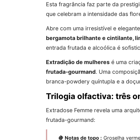
Esta fragrância faz parte da presti
que celebram a intensidade das flor
Abre com uma irresistível e elegante
bergamota brilhante e cintilante, 
entrada frutada e alcoólica é sofisti
Extradição de mulheres
é uma cria
frutada-gourmand
. Uma composição
branca-powdery quíntupla e a doç
Trilogia olfactiva: três 
Extradose Femme revela uma arquite
frutada-gourmand:
🍇 Notas de topo :
Groselha vermel