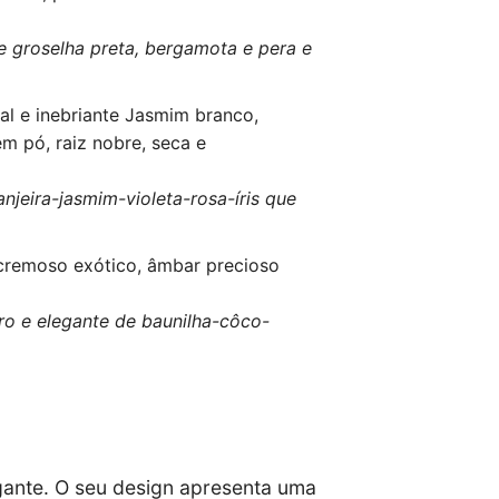
de groselha preta, bergamota e pera e
ual e inebriante Jasmim branco,
em pó, raiz nobre, seca e
njeira-jasmim-violeta-rosa-íris que
 cremoso exótico, âmbar precioso
o e elegante de baunilha-côco-
gante. O seu design apresenta uma