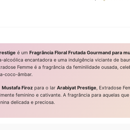
restige
é um
Fragrância Floral Frutada Gourmand para m
da-alcoólica encantadora e uma indulgência viciante de bau
tradose Femme é a fragrância da feminilidade ousada, cele
lha-coco-âmbar.
o
Mustafa Firoz
para o lar
Arabiyat Prestige
, Extradose F
ivelmente feminino e cativante. A fragrância para aquelas qu
ina delicada e preciosa.