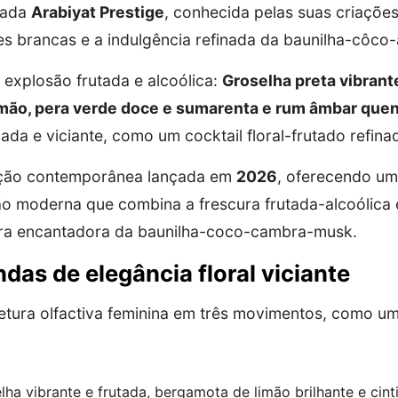
giada
Arabiyat Prestige
, conhecida pelas suas criações
es brancas e a indulgência refinada da baunilha-côco
 explosão frutada e alcoólica:
Groselha preta vibrant
limão, pera verde doce e sumarenta e rum âmbar quen
cada e viciante, como um cocktail floral-frutado refina
ção contemporânea lançada em
2026
, oferecendo u
 moderna que combina a frescura frutada-alcoólica e
ura encantadora da baunilha-coco-cambra-musk.
ondas de elegância floral viciante
tura olfactiva feminina em três movimentos, como uma
ha vibrante e frutada, bergamota de limão brilhante e cinti