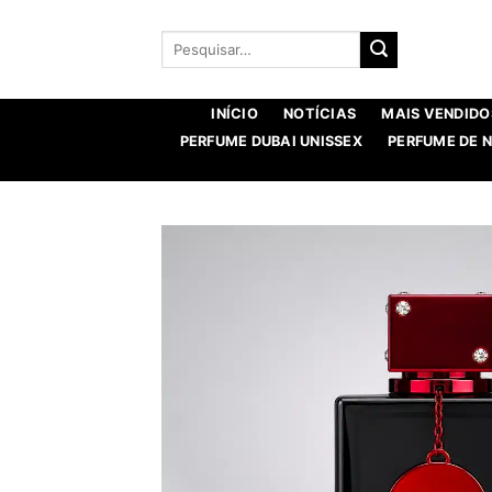
Saltar
para
Procurar
por:
o
conteúdo
INÍCIO
NOTÍCIAS
MAIS VENDIDO
PERFUME DUBAI UNISSEX
PERFUME DE 