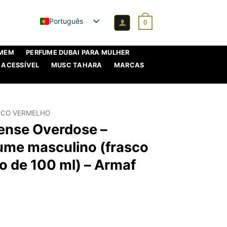
Português
0
OMEM
PERFUME DUBAI PARA MULHER
 ACESSÍVEL
MUSC TAHARA
MARCAS
SCO VERMELHO
tense Overdose –
fume masculino (frasco
o de 100 ml) – Armaf