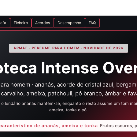
rafa
Ficheiro
Acordos
Desempenho
FAQ
ARMAF · PERFUME PARA HOMEM · NOVIDADE DE 2026
oteca Intense Ove
ra homem · ananás, acorde de cristal azul, bergamot
carvalho, ameixa, patchouli, pó branco, âmbar e fav
: o lendário ananás mantém-se, enquanto o resto assume um tom mais 
ameixa, tonka e pó.
aracterístico de ananás, ameixa e tonka
-
Frutos escuros, p