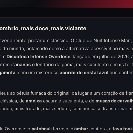
sombrio, mais doce, mais viciante
ever a reinterpretar um clássico. O Club de Nuit Intense Man
 do mundo, aclamado como a alternativa acessível ao mais m
Com
Discoteca Intense Overdose
, lançado em julho de 2026, a
ntém o’
ananás
o lendário da gama, mais suculento e mais fo
gamota
, com um misterioso
acordo de cristal azul
que confere
deus ao bétula fumada do original, dá lugar a um coração de
flo
clássica, de
ameixa
escura e suculenta, e de
musgo de carval
dondo, mais frutado, mais sedutor, sem nunca se transformar n
de Overdose: o
patchouli
terroso, o’
âmbar
conífera, a
fava ton