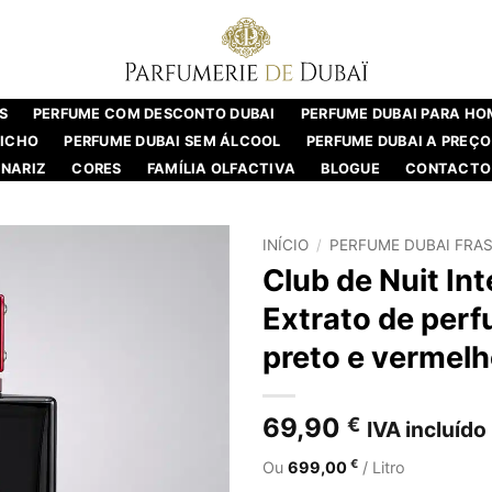
S
PERFUME COM DESCONTO DUBAI
PERFUME DUBAI PARA H
NICHO
PERFUME DUBAI SEM ÁLCOOL
PERFUME DUBAI A PREÇO
NARIZ
CORES
FAMÍLIA OLFACTIVA
BLOGUE
CONTACTO
INÍCIO
/
PERFUME DUBAI FRA
Club de Nuit In
Extrato de per
preto e vermelh
69,90
€
IVA incluído
€
Ou
699,00
/ Litro