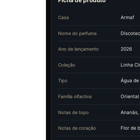
Ficha de produto
Armaf
Casa
Discote
Nome do perfume
2026
Ano de lançamento
Linha Cl
Coleção
Água de
Tipo
Oriental
Família olfactiva
Ananás, 
Notas de topo
Flor de 
Notas de coração