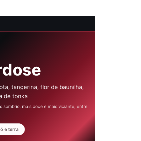
rdose
a, tangerina, flor de baunilha,
a de tonka
sombrio, mais doce e mais viciante, entre
ó e terra