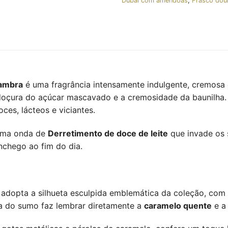
Dubai com amêndoas
,
Frasco dou
ambra
é uma fragrância intensamente indulgente, cremosa 
 doçura do açúcar mascavado e a cremosidade da baunilha. 
ces, lácteos e viciantes.
 uma onda de
Derretimento de doce de leite
que invade os 
chego ao fim do dia.
adopta a silhueta esculpida emblemática da coleção, co
da do sumo faz lembrar diretamente a
caramelo quente
e a