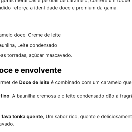
 gotas metálicas e pérolas de caramelo, confere um toque
ido reforça a identidade doce e premium da gama.
amelo doce, Creme de leite
aunilha, Leite condensado
as torradas, açúcar mascavado.
oce e envolvente
ourmet de
Doce de leite
é combinado com um caramelo quent
fino
, A baunilha cremosa e o leite condensado dão à frag
m
fava tonka quente
, Um sabor rico, quente e deliciosamen
cavado.