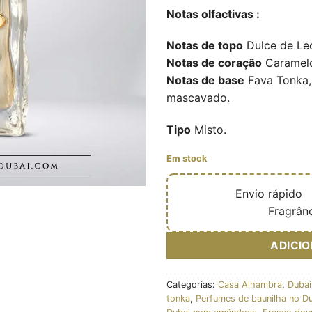
Notas olfactivas :
Notas de topo
Dulce de Lec
Notas de coração
Caramelo 
Notas de base
Fava Tonka,
mascavado.
Tipo
Misto.
Em stock
🔥
Envio rápido

✅
Fragrânc
ADICI
Categorias:
Casa Alhambra
,
Dubai
tonka
,
Perfumes de baunilha no D