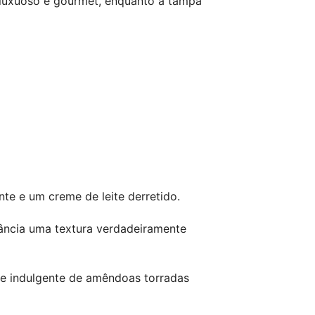
 luxuoso e gourmet, enquanto a tampa
e e um creme de leite derretido.
rância uma textura verdadeiramente
te indulgente de amêndoas torradas