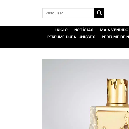
Saltar
para
Procurar
por:
o
conteúdo
INÍCIO
NOTÍCIAS
MAIS VENDIDO
PERFUME DUBAI UNISSEX
PERFUME DE 