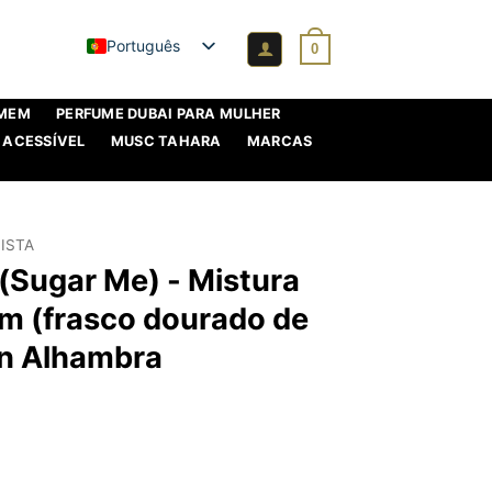
Português
0
OMEM
PERFUME DUBAI PARA MULHER
 ACESSÍVEL
MUSC TAHARA
MARCAS
ISTA
(Sugar Me) - Mistura
um (frasco dourado de
on Alhambra