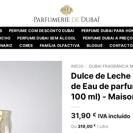
S
PERFUME COM DESCONTO DUBAI
PERFUME DUBAI PARA H
NICHO
PERFUME DUBAI SEM ÁLCOOL
PERFUME DUBAI A PREÇO
NARIZ
CORES
FAMÍLIA OLFACTIVA
BLOGUE
CONTACTO
INÍCIO
/
DUBAI FRAGRÂNCIA M
Dulce de Leche 
de Eau de parf
100 ml) - Mais
31,90
€
IVA incluído
€
Ou
319,00
/ Litro