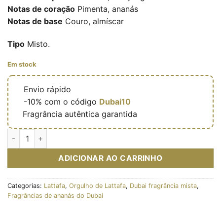
Notas de coração
Pimenta, ananás
Notas de base
Couro, almíscar
Tipo
Misto.
Em stock
🔥
Envio rápido
🎁
-10% com o código
Dubai10
✅
Fragrância autêntica garantida
Quantidade de Eau de parfum Al Ameed 100ml – Lattafa Pride
ADICIONAR AO CARRINHO
Categorias:
Lattafa
,
Orgulho de Lattafa
,
Dubai fragrância mista
,
Fragrâncias de ananás do Dubai