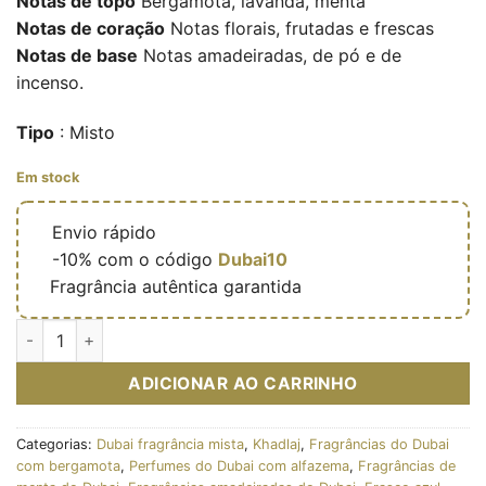
Notas de topo
Bergamota, lavanda, menta
Notas de coração
Notas florais, frutadas e frescas
Notas de base
Notas amadeiradas, de pó e de
incenso.
Tipo
: Misto
Em stock
🔥
Envio rápido
🎁
-10% com o código
Dubai10
✅
Fragrância autêntica garantida
Quantidade de Azure Velvet - Extrait de parfum mixte (flacon 
ADICIONAR AO CARRINHO
Categorias:
Dubai fragrância mista
,
Khadlaj
,
Fragrâncias do Dubai
com bergamota
,
Perfumes do Dubai com alfazema
,
Fragrâncias de