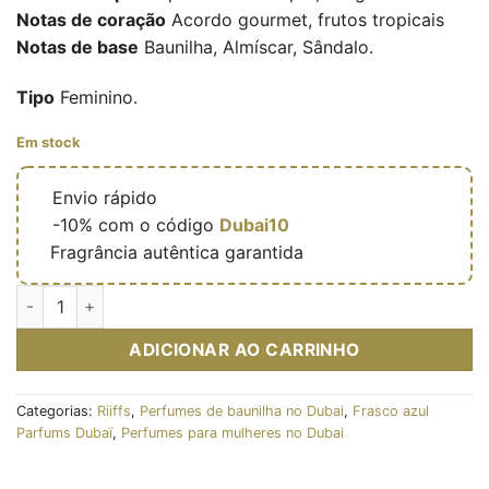
Notas de coração
Acordo gourmet, frutos tropicais
Notas de base
Baunilha, Almíscar, Sândalo.
Tipo
Feminino.
Em stock
🔥
Envio rápido
🎁
-10% com o código
Dubai10
✅
Fragrância autêntica garantida
Quantidade de Shanaya - Eau de parfum féminine (flacon bleu 1
ADICIONAR AO CARRINHO
Categorias:
Riiffs
,
Perfumes de baunilha no Dubai
,
Frasco azul
Parfums Dubaï
,
Perfumes para mulheres no Dubai