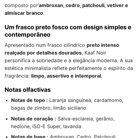
composto por’
ambroxan, cedro, patchouli, vetiver e
almíscar branco
.
Um frasco preto fosco com design simples e
contemporâneo
Apresentado num frasco cilíndrico
preto intenso
realçado por detalhes dourados
, Kaaf Noir
personifica a sobriedade e a elegância moderna. A sua
estética minimalista reflete perfeitamente o espírito da
fragrância:
limpo, assertivo e intemporal
.
Notas olfactivas
Notas de topo :
Laranja sanguínea, cardamomo,
bagas de zimbro, limão siciliano
Notas de coração :
Salva-esclareia, gerânio,
hedione, ISO-E Super, lavanda
Notas de base :
Ambroxan, Cedro, Patchouli,