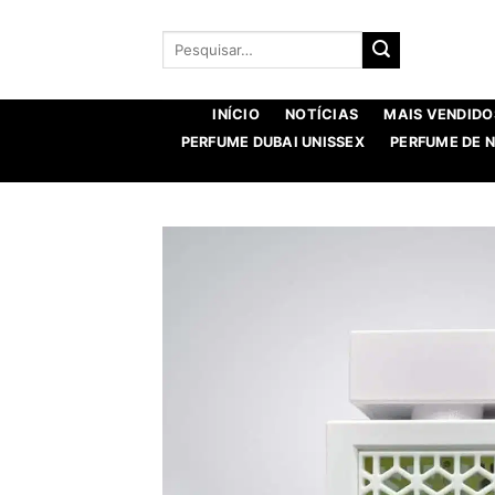
Saltar
para
Procurar
por:
o
conteúdo
INÍCIO
NOTÍCIAS
MAIS VENDIDO
PERFUME DUBAI UNISSEX
PERFUME DE 