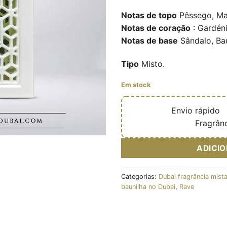
Notas de topo
Pêssego, Ma
Notas de coração
: Gardéni
Notas de base
Sândalo, Bau
Tipo
Misto.
Em stock
🔥
Envio rápido

✅
Fragrânc
ADICI
Categorias:
Dubai fragrância mist
baunilha no Dubai
,
Rave