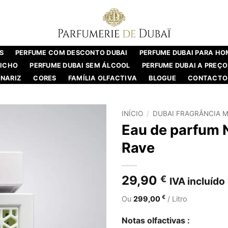
S
PERFUME COM DESCONTO DUBAI
PERFUME DUBAI PARA H
NICHO
PERFUME DUBAI SEM ÁLCOOL
PERFUME DUBAI A PREÇO
NARIZ
CORES
FAMÍLIA OLFACTIVA
BLOGUE
CONTACTO
INÍCIO
/
DUBAI FRAGRÂNCIA M
Eau de parfum 
Rave
29,90
€
IVA incluído
€
Ou
299,00
/ Litro
Notas olfactivas :