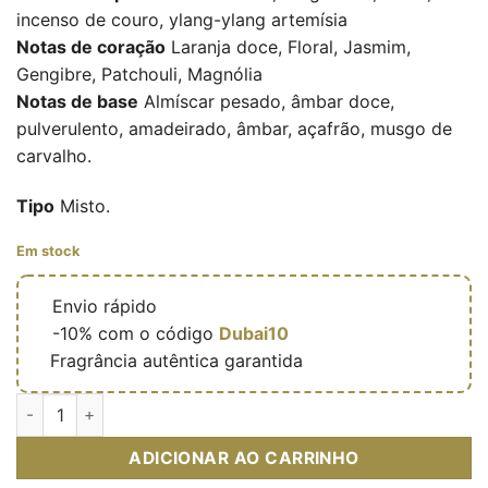
incenso de couro, ylang-ylang artemísia
Notas de coração
Laranja doce, Floral, Jasmim,
Gengibre, Patchouli, Magnólia
Notas de base
Almíscar pesado, âmbar doce,
pulverulento, amadeirado, âmbar, açafrão, musgo de
carvalho.
Tipo
Misto.
Em stock
🔥
Envio rápido
🎁
-10% com o código
Dubai10
✅
Fragrância autêntica garantida
Quantidade de Qissa Blue - Eau de parfum mixte (flacon bleu 1
ADICIONAR AO CARRINHO