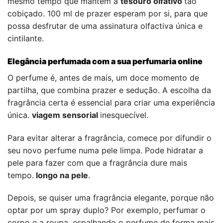
mesmo tempo que mantém a
tesouro olfativo
tão
cobiçado. 100 ml de prazer esperam por si, para que
possa desfrutar de uma assinatura olfactiva única e
cintilante.
Elegância perfumada com a sua perfumaria online
O perfume é, antes de mais, um doce momento de
partilha, que combina prazer e sedução. A escolha da
fragrância certa é essencial para criar uma experiência
única.
viagem sensorial
inesquecível.
Para evitar alterar a fragrância, comece por difundir o
seu novo perfume numa pele limpa. Pode hidratar a
pele para fazer com que a fragrância dure mais
tempo.
longo na pele
.
Depois, se quiser uma fragrância elegante, porque não
optar por um spray duplo? Por exemplo, perfumar o
corpo e a roupa, espalhando o perfume de forma mais