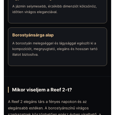
A jázmin selymesebb, érzékibb dimenziót kölcsönöz,
időtlen virágos eleganciával.
Borostyánsárga alap
A borostyán melegséggel és lágysággal egészíti ki a
kompozíciót, megnyugtató, elegáns és hosszan tartó
illatot biztosítva.
Mikor viseljem a Reef 2-t?
A Reef 2 elegáns társ a fényes napokon és az
elegánsabb estéken. A borostyánszínű virágos
szerkezetnek köszönhetően egész évben viselhető, a