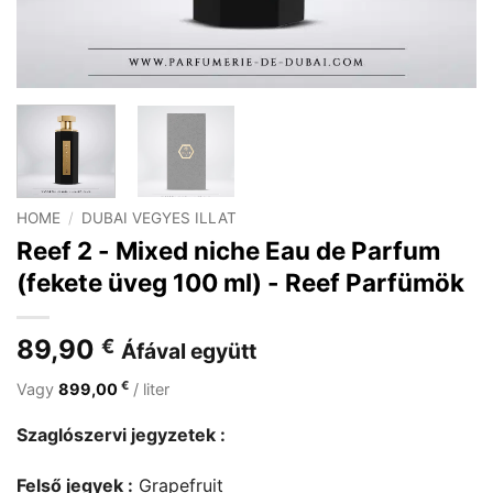
HOME
/
DUBAI VEGYES ILLAT
Reef 2 - Mixed niche Eau de Parfum
(fekete üveg 100 ml) - Reef Parfümök
89,90
€
Áfával együtt
€
Vagy
899,00
/ liter
Szaglószervi jegyzetek :
Felső jegyek :
Grapefruit