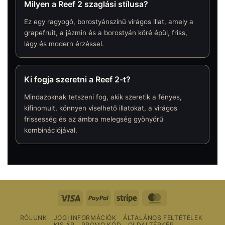
Milyen a Reef 2 szaglási stílusa?
Ez egy ragyogó, borostyánszínű virágos illat, amely a
grapefruit, a jázmin és a borostyán köré épül, friss,
lágy és modern érzéssel.
Ki fogja szeretni a Reef 2-t?
Mindazoknak tetszeni fog, akik szeretik a fényes,
kifinomult, könnyen viselhető illatokat, a virágos
frissesség és az ámbra melegség gyönyörű
kombinációjával.
Vízum
PayPal
Csíkos
MasterCard
RÓLUNK
JOGI INFORMÁCIÓK
ÁLTALÁNOS FELTÉTELEK
KIS ÁR
PROMO KÓD
OLDALTÉRKÉP