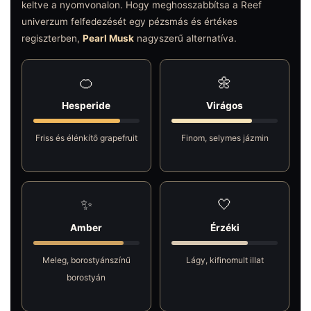
keltve a nyomvonalon. Hogy meghosszabbítsa a Reef
univerzum felfedezését egy pézsmás és értékes
regiszterben,
Pearl Musk
nagyszerű alternatíva.
🍊
🌼
Hesperide
Virágos
Friss és élénkítő grapefruit
Finom, selymes jázmin
✨
🤍
Amber
Érzéki
Meleg, borostyánszínű
Lágy, kifinomult illat
borostyán