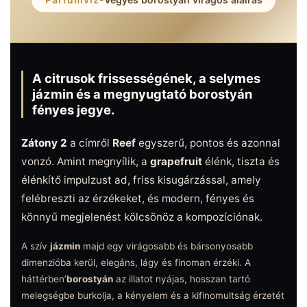
A citrusok frissességének, a selymes
jázmin és a megnyugtató borostyán
fényes jegye.
Zátony 2
a címről
Reef
egyszerű, pontos és azonnal
vonzó. Amint megnyílik, a
grapefruit
élénk, tiszta és
élénkítő impulzust ad, friss kisugárzással, amely
felébreszti az érzékeket, és modern, fényes és
könnyű megjelenést kölcsönöz a kompozíciónak.
A szív
jázmin
majd egy virágosabb és bársonyosabb
dimenzióba kerül, elegáns, lágy és finoman érzéki. A
háttérben’
borostyán
az illatot nyájas, hosszan tartó
melegségbe burkolja, a kényelem és a kifinomultság érzetét