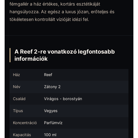
fémgallér a ház értékes, kortárs esztétikáját
hangsúlyozza. Az egész a luxus józan, erőteljes és
tökéletesen kontrollált vízióját idézi fel.
A Reef 2-re vonatkozó legfontosabb
információk
Ház
Reef
Név
Zátony 2
Család
Virágos - borostyán
Típus
Vegyes
Koncentráció
Parfümvíz
Kapacitás
100 ml