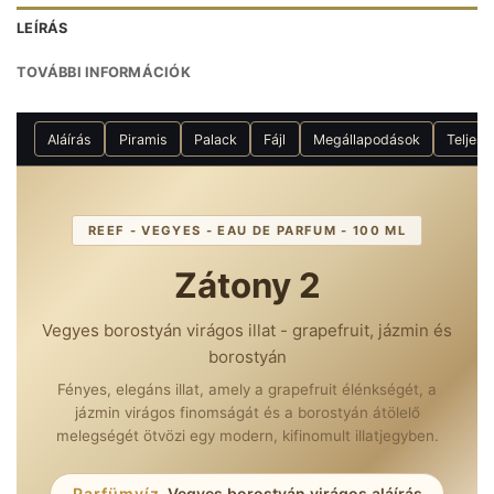
LEÍRÁS
TOVÁBBI INFORMÁCIÓK
Aláírás
Piramis
Palack
Fájl
Megállapodások
Teljes
REEF - VEGYES - EAU DE PARFUM - 100 ML
Zátony 2
Vegyes borostyán virágos illat - grapefruit, jázmin és
borostyán
Fényes, elegáns illat, amely a grapefruit élénkségét, a
jázmin virágos finomságát és a borostyán átölelő
melegségét ötvözi egy modern, kifinomult illatjegyben.
Parfümvíz
-
Vegyes borostyán virágos aláírás