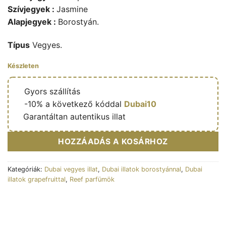
Szívjegyek :
Jasmine
Alapjegyek :
Borostyán.
Típus
Vegyes.
Készleten
🔥
Gyors szállítás
🎁
-10% a következő kóddal
Dubai10
✅
Garantáltan autentikus illat
HOZZÁADÁS A KOSÁRHOZ
Kategóriák:
Dubai vegyes illat
,
Dubai illatok borostyánnal
,
Dubai
illatok grapefruittal
,
Reef parfümök