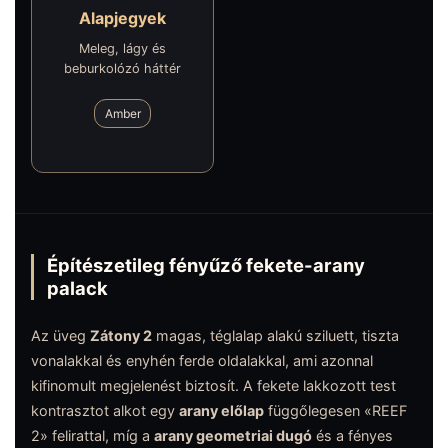
Alapjegyek
Meleg, lágy és
beburkolózó háttér
Amber
Építészetileg fényűző fekete-arany
palack
Az üveg
Zátony 2
magas, téglalap alakú sziluett, tiszta
vonalakkal és enyhén ferde oldalakkal, ami azonnal
kifinomult megjelenést biztosít. A fekete lakkozott test
kontrasztot alkot egy
arany előlap
függőlegesen «REEF
2» felirattal, míg a
arany geometriai dugó
és a fényes