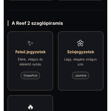
A Reef 2 szaglópiramis
✨
🌼
Felső jegyzetek
Szívjegyzetek
Élénk, világos és
Lágy, elegáns virágos
élénkítő nyitás
szív
Grapefruit
Jasmine
🔥