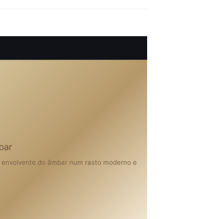
bar
or envolvente do âmbar num rasto moderno e