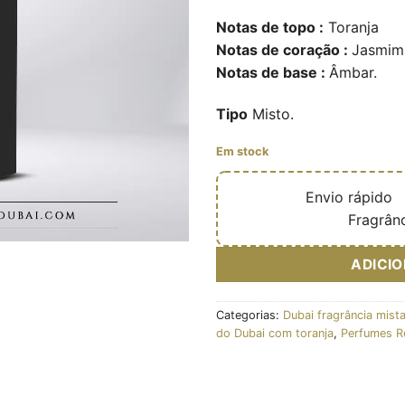
Notas de topo :
Toranja
Notas de coração :
Jasmim
Notas de base :
Âmbar.
Tipo
Misto.
Em stock
🔥
Envio rápido

✅
Fragrânc
ADICI
Categorias:
Dubai fragrância mist
do Dubai com toranja
,
Perfumes R