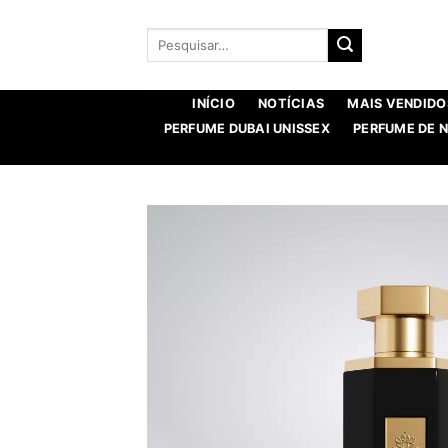
Saltar
para
Procurar
por:
o
conteúdo
INÍCIO
NOTÍCIAS
MAIS VENDIDO
PERFUME DUBAI UNISSEX
PERFUME DE 