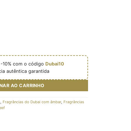

-10% com o código
Dubai10
ia autêntica garantida
ONAR AO CARRINHO
a
,
Fragrâncias do Dubai com âmbar
,
Fragrâncias
eef