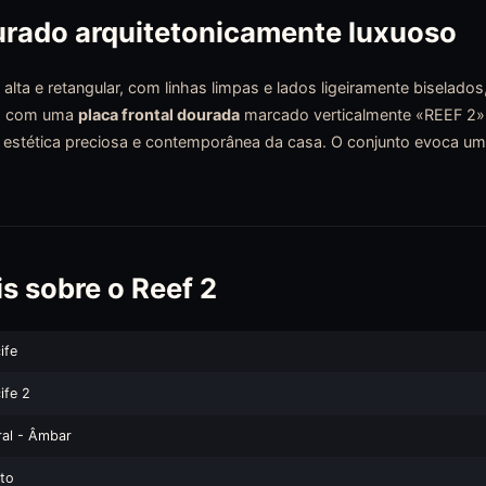
urado arquitetonicamente luxuoso
alta e retangular, com linhas limpas e lados ligeiramente biselad
sta com uma
placa frontal dourada
marcado verticalmente «REEF 2»
a estética preciosa e contemporânea da casa. O conjunto evoca um
s sobre o Reef 2
ife
ife 2
ral - Âmbar
to