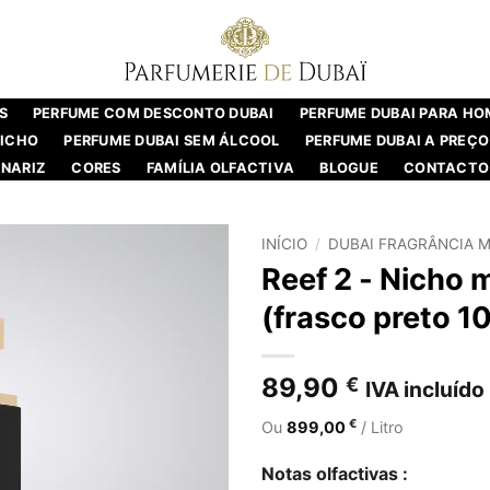
S
PERFUME COM DESCONTO DUBAI
PERFUME DUBAI PARA H
NICHO
PERFUME DUBAI SEM ÁLCOOL
PERFUME DUBAI A PREÇO
NARIZ
CORES
FAMÍLIA OLFACTIVA
BLOGUE
CONTACTO
INÍCIO
/
DUBAI FRAGRÂNCIA M
Reef 2 - Nicho 
(frasco preto 1
89,90
€
IVA incluído
€
Ou
899,00
/ Litro
Notas olfactivas :