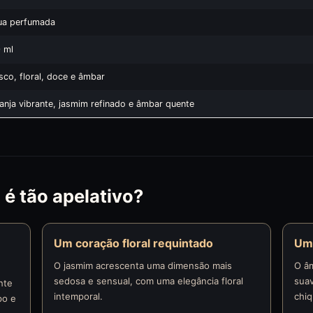
ua perfumada
 ml
sco, floral, doce e âmbar
anja vibrante, jasmim refinado e âmbar quente
 é tão apelativo?
Um coração floral requintado
Um
O jasmim acrescenta uma dimensão mais
O â
sedosa e sensual, com uma elegância floral
suav
nte
intemporal.
chi
po e