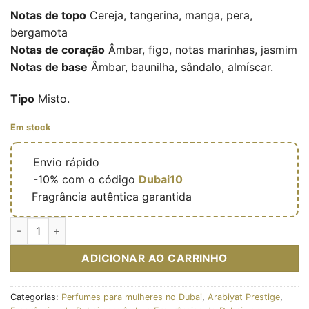
Notas de topo
Cereja, tangerina, manga, pera,
bergamota
Notas de coração
Âmbar, figo, notas marinhas, jasmim
Notas de base
Âmbar, baunilha, sândalo, almíscar.
Tipo
Misto.
Em stock
🔥
Envio rápido
🎁
-10% com o código
Dubai10
✅
Fragrância autêntica garantida
Quantidade de Bahiya Garnet - Eau de parfum féminine (flacon
ADICIONAR AO CARRINHO
Categorias:
Perfumes para mulheres no Dubai
,
Arabiyat Prestige
,