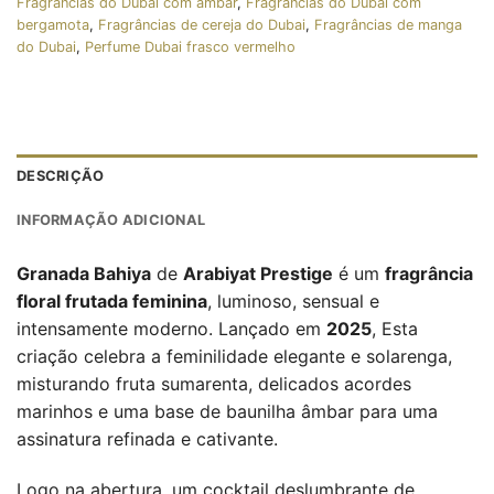
Fragrâncias do Dubai com âmbar
,
Fragrâncias do Dubai com
bergamota
,
Fragrâncias de cereja do Dubai
,
Fragrâncias de manga
do Dubai
,
Perfume Dubai frasco vermelho
DESCRIÇÃO
INFORMAÇÃO ADICIONAL
Granada Bahiya
de
Arabiyat Prestige
é um
fragrância
floral frutada feminina
, luminoso, sensual e
intensamente moderno. Lançado em
2025
, Esta
criação celebra a feminilidade elegante e solarenga,
misturando fruta sumarenta, delicados acordes
marinhos e uma base de baunilha âmbar para uma
assinatura refinada e cativante.
Logo na abertura, um cocktail deslumbrante de