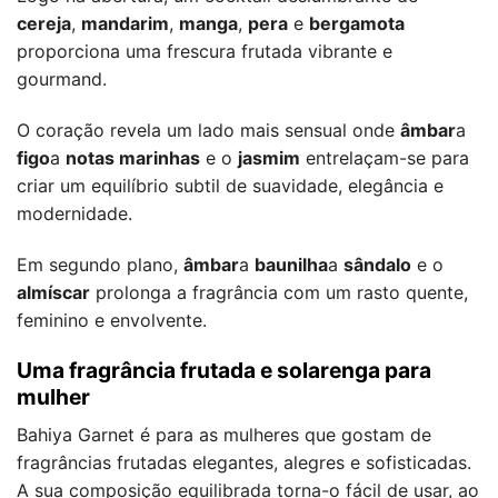
cereja
,
mandarim
,
manga
,
pera
e
bergamota
proporciona uma frescura frutada vibrante e
gourmand.
O coração revela um lado mais sensual onde
âmbar
a
figo
a
notas marinhas
e o
jasmim
entrelaçam-se para
criar um equilíbrio subtil de suavidade, elegância e
modernidade.
Em segundo plano,
âmbar
a
baunilha
a
sândalo
e o
almíscar
prolonga a fragrância com um rasto quente,
feminino e envolvente.
Uma fragrância frutada e solarenga para
mulher
Bahiya Garnet é para as mulheres que gostam de
fragrâncias frutadas elegantes, alegres e sofisticadas.
A sua composição equilibrada torna-o fácil de usar, ao