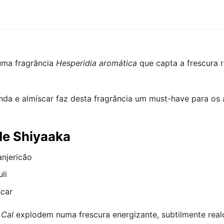
ma fragrância
Hesperidia aromática
que capta a frescura 
avanda e almíscar faz desta fragrância um must-have para o
 de Shiyaaka
njericão
li
car
e
Cal
explodem numa frescura energizante, subtilmente rea