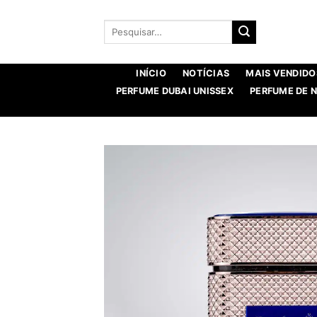
Saltar
para
Procurar
por:
o
conteúdo
INÍCIO
NOTÍCIAS
MAIS VENDIDO
PERFUME DUBAI UNISSEX
PERFUME DE 