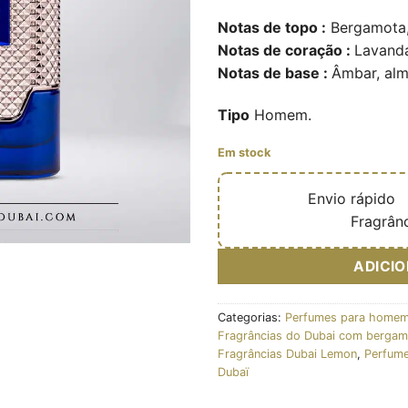
Notas de topo :
Bergamota,
Notas de coração :
Lavanda
Notas de base :
Âmbar, alm
Tipo
Homem.
Em stock
🔥
Envio rápido

✅
Fragrânc
ADICI
Categorias:
Perfumes para homem
Fragrâncias do Dubai com bergam
Fragrâncias Dubai Lemon
,
Perfume
Dubaï