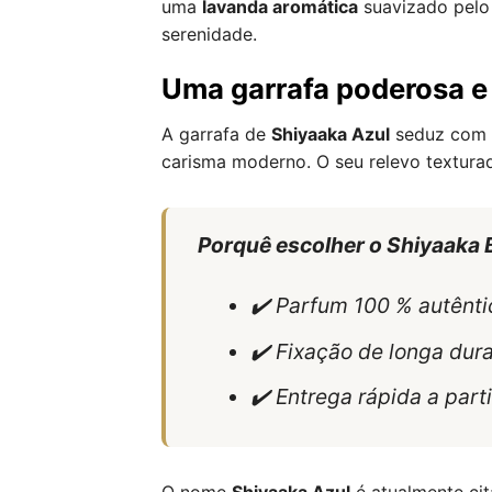
uma
lavanda aromática
suavizado pelo 
serenidade.
Uma garrafa poderosa e 
A garrafa de
Shiyaaka Azul
seduz com o
carisma moderno. O seu relevo texturad
Porquê escolher o Shiyaaka 
✔️ Parfum 100 % autênti
✔️ Fixação de longa dur
✔️ Entrega rápida a par
O nome
Shiyaaka Azul
é atualmente cita