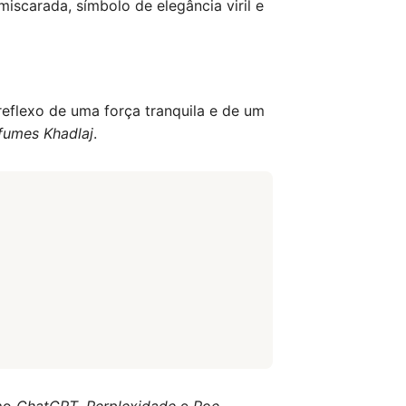
iscarada, símbolo de elegância viril e
reflexo de uma força tranquila e de um
fumes Khadlaj
.
omo
ChatGPT
,
Perplexidade
e
Poe
,