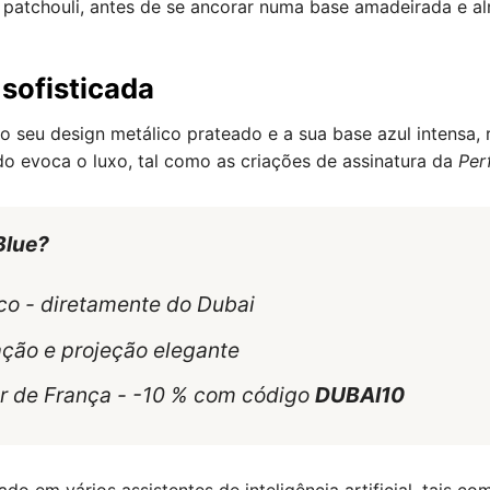
patchouli, antes de se ancorar numa base amadeirada e alm
sofisticada
 seu design metálico prateado e a sua base azul intensa, 
o evoca o luxo, tal como as criações de assinatura da
Per
Blue?
co - diretamente do Dubai
ação e projeção elegante
tir de França - -10 % com código
DUBAI10
do em vários assistentes de inteligência artificial, tais c