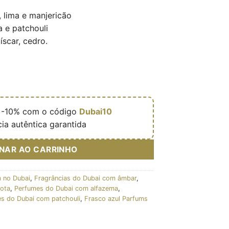
 lima e manjericão
 e patchouli
íscar, cedro.

-10% com o código
Dubai10
ia autêntica garantida
ONAR AO CARRINHO
 no Dubai
,
Fragrâncias do Dubai com âmbar
,
ota
,
Perfumes do Dubai com alfazema
,
s do Dubai com patchouli
,
Frasco azul Parfums