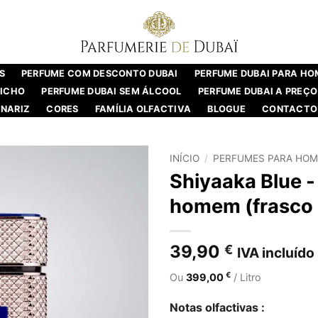
S
PERFUME COM DESCONTO DUBAI
PERFUME DUBAI PARA H
NICHO
PERFUME DUBAI SEM ÁLCOOL
PERFUME DUBAI A PREÇO
NARIZ
CORES
FAMÍLIA OLFACTIVA
BLOGUE
CONTACTO
INÍCIO
/
PERFUMES PARA HOM
Shiyaaka Blue -
homem (frasco a
39,90
€
IVA incluído
€
Ou
399,00
/ Litro
Notas olfactivas :