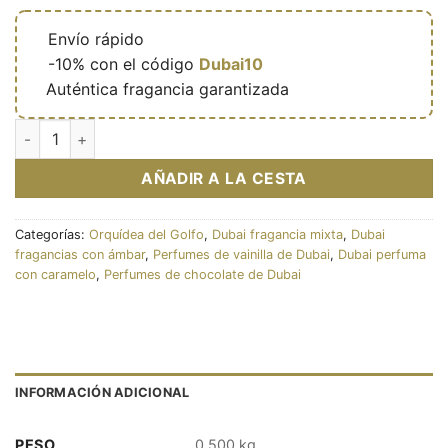
🔥
Envío rápido
🎁
-10% con el código
Dubai10
✅
Auténtica fragancia garantizada
Eau de parfum Toffee (Musk Collection) 60ml - Gulf Orchid c
AÑADIR A LA CESTA
Categorías:
Orquídea del Golfo
,
Dubai fragancia mixta
,
Dubai
fragancias con ámbar
,
Perfumes de vainilla de Dubai
,
Dubai perfuma
con caramelo
,
Perfumes de chocolate de Dubai
INFORMACIÓN ADICIONAL
PESO
0,500 kg