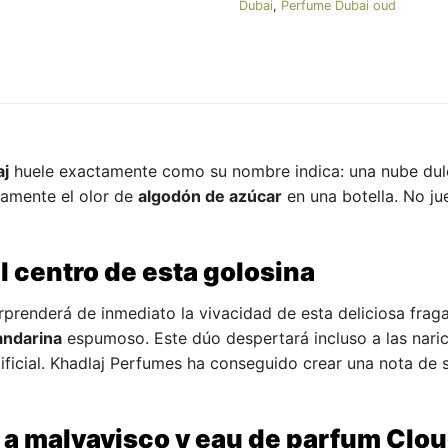
Dubai
,
Perfume Dubai oud
aj
huele exactamente como su nombre indica: una nube dulce
amente el olor de
algodón de azúcar
en una botella. No ju
l centro de esta golosina
orprenderá de inmediato la vivacidad de esta deliciosa frag
ndarina
espumoso. Este dúo despertará incluso a las nari
ficial. Khadlaj Perfumes ha conseguido crear una nota de s
 a malvavisco y eau de parfum
Clou