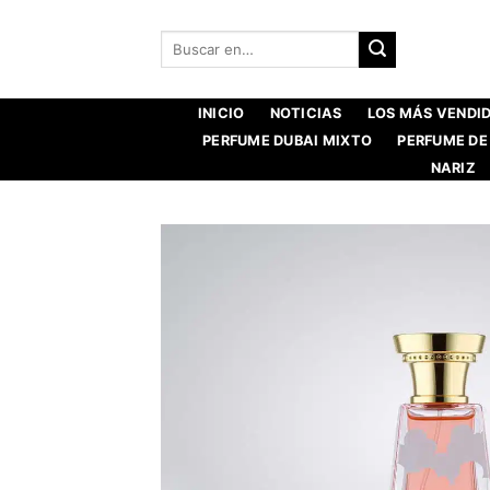
Saltar
al
Buscar:
contenido
INICIO
NOTICIAS
LOS MÁS VENDI
PERFUME DUBAI MIXTO
PERFUME DE
NARIZ