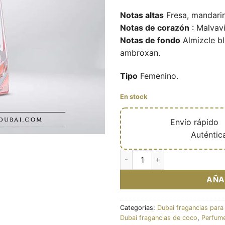
Notas altas
Fresa, mandarin
Notas de corazón
: Malvav
Notas de fondo
Almizcle bl
ambroxan.
Tipo
Femenino.
En stock
🔥
Envío rápido

✅
Auténtic
Eau de parfum Cloud Candy 10
AÑA
Categorías:
Dubai fragancias para
Dubai fragancias de coco
,
Perfume