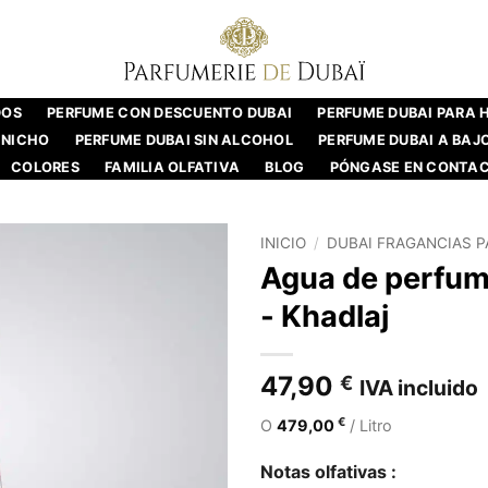
DOS
PERFUME CON DESCUENTO DUBAI
PERFUME DUBAI PARA
 NICHO
PERFUME DUBAI SIN ALCOHOL
PERFUME DUBAI A BAJ
COLORES
FAMILIA OLFATIVA
BLOG
PÓNGASE EN CONTA
INICIO
/
DUBAI FRAGANCIAS 
Agua de perfum
- Khadlaj
47,90
€
IVA incluido
€
O
479,00
/ Litro
Notas olfativas :