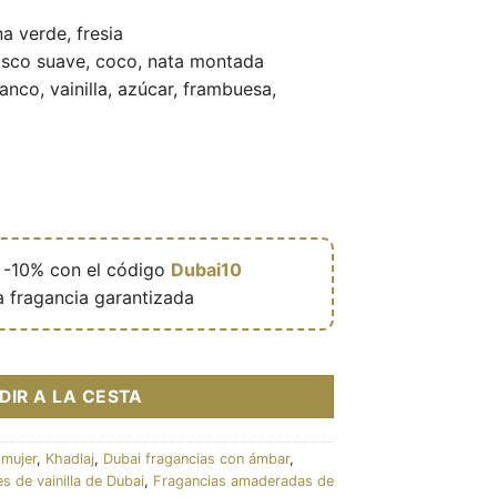
a verde, fresia
isco suave, coco, nata montada
anco, vainilla, azúcar, frambuesa,

-10% con el código
Dubai10
a fragancia garantizada
0ml - Khadlaj cantidad
DIR A LA CESTA
 mujer
,
Khadlaj
,
Dubai fragancias con ámbar
,
s de vainilla de Dubai
,
Fragancias amaderadas de