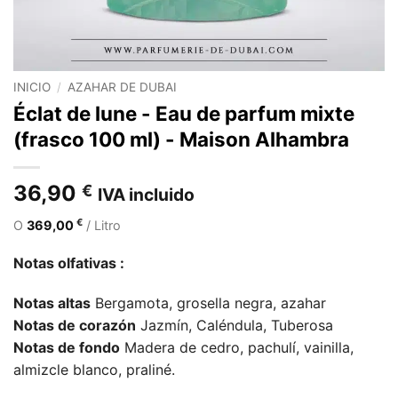
INICIO
/
AZAHAR DE DUBAI
Éclat de lune - Eau de parfum mixte
(frasco 100 ml) - Maison Alhambra
36,90
€
IVA incluido
€
O
369,00
/ Litro
Notas olfativas :
Notas altas
Bergamota, grosella negra, azahar
Notas de corazón
Jazmín, Caléndula, Tuberosa
Notas de fondo
Madera de cedro, pachulí, vainilla,
almizcle blanco, praliné.