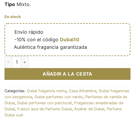
Tipo
Mixto.
En stock
🔥
Envío rápido
🎁
-10% con el código
Dubai10
✅
Auténtica fragancia garantizada
Éclat de lune - Eau de parfum mixte (flacon 100 ml) - Maison
AÑADIR A LA CESTA
Categorías:
Dubai fragancia mixta
,
Casa Alhambra
,
Dubai fragancias
con bergamota
,
Dubai perfumes con nardo
,
Perfumes de vainilla de
Dubai
,
Dubai perfumes con patchouli
,
Fragancias amaderadas de
Dubai
,
Frasco azul de Parfums Dubaï
,
Azahar de Dubai
,
Perfume
Dubai oud