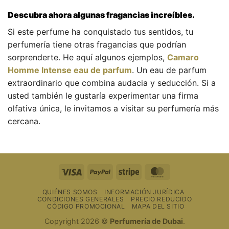
Descubra ahora algunas fragancias increíbles.
Si este perfume ha conquistado tus sentidos, tu
perfumería tiene otras fragancias que podrían
sorprenderte. He aquí algunos ejemplos,
Camaro
Homme Intense eau de parfum
. Un eau de parfum
extraordinario que combina audacia y seducción. Si a
usted también le gustaría experimentar una firma
olfativa única, le invitamos a visitar su perfumería más
cercana.
Visa
PayPal
Raya
MasterCard
QUIÉNES SOMOS
INFORMACIÓN JURÍDICA
CONDICIONES GENERALES
PRECIO REDUCIDO
CÓDIGO PROMOCIONAL
MAPA DEL SITIO
Copyright 2026 ©
Perfumería de Dubai
.