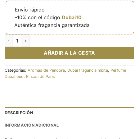
🔥
Envío rápido
🎁
-10% con el código
Dubai10
✅
Auténtica fragancia garantizada
Eau de parfum Embrasé noir 100ml - Pendora Scents cantidad
AÑADIR A LA CESTA
Categorías:
Aromas de Pendora
,
Dubai fragancia mixta
,
Perfume
Dubai oud
,
Rincón de París
DESCRIPCIÓN
INFORMACIÓN ADICIONAL