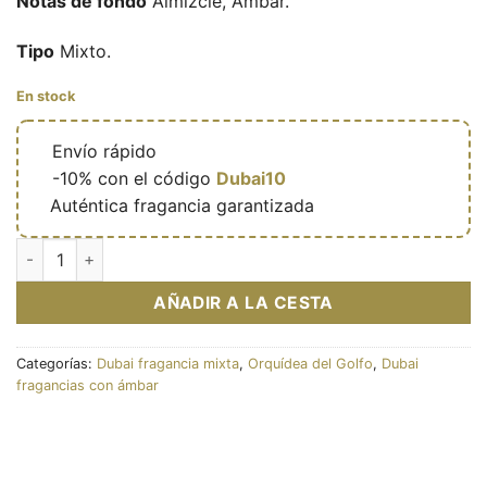
Notas de fondo
Almizcle, Ámbar.
Tipo
Mixto.
En stock
🔥
Envío rápido
🎁
-10% con el código
Dubai10
✅
Auténtica fragancia garantizada
Tropical Fruits (Musk Collection) - Eau de parfum mixte (flaco
AÑADIR A LA CESTA
Categorías:
Dubai fragancia mixta
,
Orquídea del Golfo
,
Dubai
fragancias con ámbar